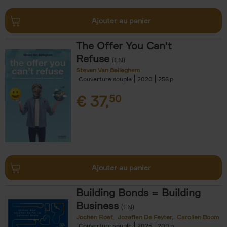
Ajouter au panier
The Offer You Can't
Refuse
(EN)
Steven Van Belleghem
Couverture souple
2020
256
€
37,
50
Ajouter au panier
Building Bonds = Building
Business
(EN)
Jochen Roef
Jozefien De Feyter
Carolien Boom
Couverture souple
2025
200