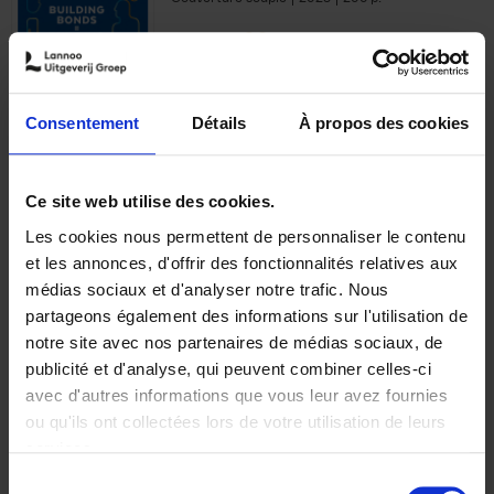
€
29,
99
Consentement
Détails
À propos des cookies
Ajouter au panier
Ce site web utilise des cookies.
Les cookies nous permettent de personnaliser le contenu
Optichannel Retail. Beyond
et les annonces, d'offrir des fonctionnalités relatives aux
the Digital Hysteria
(EN)
médias sociaux et d'analyser notre trafic. Nous
Gino Van Ossel
partageons également des informations sur l'utilisation de
Autre finition
2019
350
notre site avec nos partenaires de médias sociaux, de
€
29,
99
publicité et d'analyse, qui peuvent combiner celles-ci
avec d'autres informations que vous leur avez fournies
ou qu'ils ont collectées lors de votre utilisation de leurs
services.
Sélection