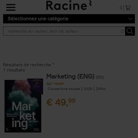
Aller au contenu principal
0
Sélectionnez une catégorie
Résultats de recherche ''
7 résultats
Marketing (ENG)
(EN)
Igor Nowé
Couverture souple
2025
208
€
49,
99