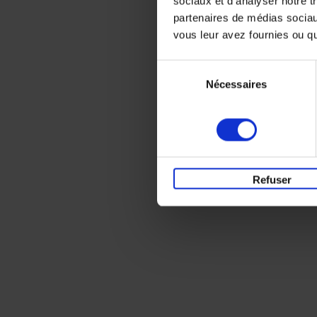
sociaux et d'analyser notre t
partenaires de médias sociaux
vous leur avez fournies ou qu'
Sélection
Nécessaires
du
consentement
Refuser