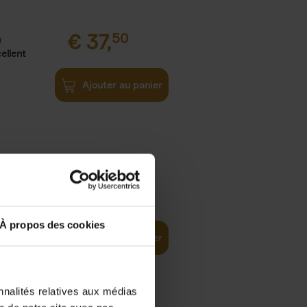
€
37,
50
)
ellent
Ajouter au panier
iness
€
29,
99
(EN)
tal world
À propos des cookies
Ajouter au panier
nnalités relatives aux médias