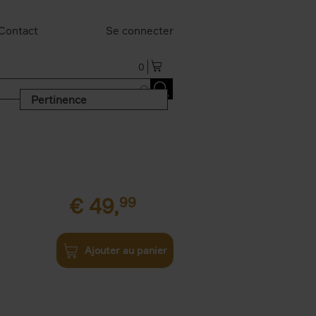
Contact
Se connecter
0
Pertinence
€
49,
99
Ajouter au panier