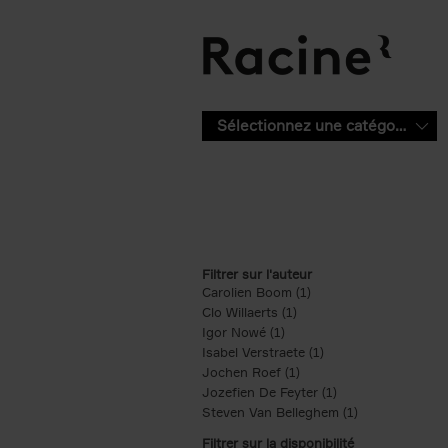
Aller au contenu principal
Sélectionnez une catégorie
Filtrer sur l'auteur
Carolien Boom (1)
Apply Carolien Boom fi
Clo Willaerts (1)
Apply Clo Willaerts filter
Igor Nowé (1)
Apply Igor Nowé filter
Isabel Verstraete (1)
Apply Isabel Verstrae
Jochen Roef (1)
Apply Jochen Roef filte
Jozefien De Feyter (1)
Apply Jozefien De 
Steven Van Belleghem (1)
Apply Steven V
Filtrer sur la disponibilité