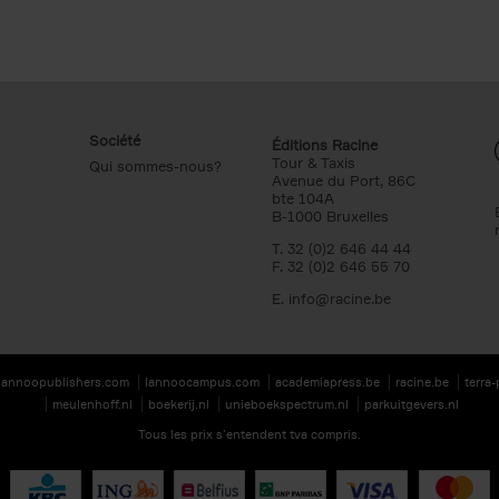
Société
Éditions Racine
Tour & Taxis
Qui sommes-nous?
Avenue du Port, 86C
bte 104A
B-1000 Bruxelles
T. 32 (0)2 646 44 44
F. 32 (0)2 646 55 70
E.
info@racine.be
lannoopublishers.com
lannoocampus.com
academiapress.be
racine.be
terra
meulenhoff.nl
boekerij.nl
unieboekspectrum.nl
parkuitgevers.nl
Tous les prix s’entendent tva compris.