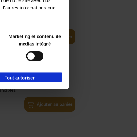
on de notre site avec nos
 d'autres informations que
€
35,
50
Marketing et contenu de
Ajouter au panier
médias intégré
Tout autoriser
€
34,
99
inciples
Ajouter au panier