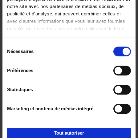
notre site avec nos partenaires de médias sociaux, de
€
29,
99
publicité et d'analyse, qui peuvent combiner celles-ci
avec d'autres informations que vous leur avez fournies
ou qu'ils ont collectées lors de votre utilisation de leurs
services.
Sélection
Nécessaires
du
Ajouter au panier
consentement
Digital marketing like a PRO -
Préférences
completely revised edition
(EN)
Clo Willaerts
Couverture souple
2022
226
Statistiques
€
35,
50
Marketing et contenu de médias intégré
Tout autoriser