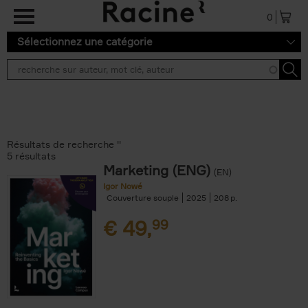
Aller au contenu principal
0
Sélectionnez une catégorie
Résultats de recherche ''
5 résultats
Marketing (ENG)
(EN)
Igor Nowé
Couverture souple
2025
208
€
49,
99