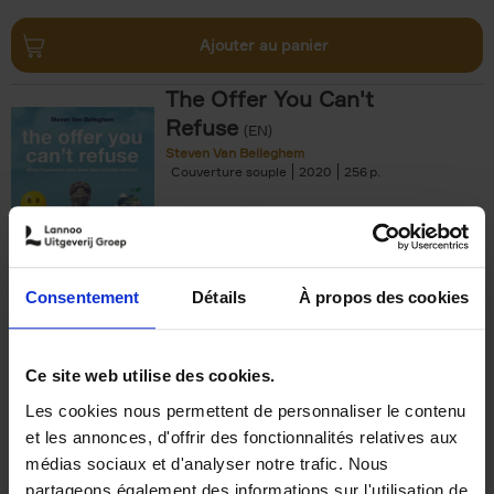
Ajouter au panier
The Offer You Can't
Refuse
(EN)
Steven Van Belleghem
Couverture souple
2020
256
€
37,
50
Consentement
Détails
À propos des cookies
Ajouter au panier
Ce site web utilise des cookies.
Les cookies nous permettent de personnaliser le contenu
Building Bonds = Building
et les annonces, d'offrir des fonctionnalités relatives aux
Business
(EN)
médias sociaux et d'analyser notre trafic. Nous
Jochen Roef
Jozefien De Feyter
Carolien Boom
partageons également des informations sur l'utilisation de
Couverture souple
2025
200