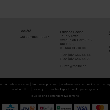
Société
Éditions Racine
Tour & Taxis
Qui sommes-nous?
Avenue du Port, 86C
bte 104A
B-1000 Bruxelles
T. 32 (0)2 646 44 44
F. 32 (0)2 646 55 70
E.
info@racine.be
lannoopublishers.com
lannoocampus.com
academiapress.be
racine.be
terra
meulenhoff.nl
boekerij.nl
unieboekspectrum.nl
parkuitgevers.nl
Tous les prix s’entendent tva compris.