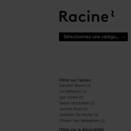
Aller au contenu principal
Sélectionnez une catégorie
Filtrer sur l'auteur
Carolien Boom (1)
Apply Carolien Boom fi
Clo Willaerts (1)
Apply Clo Willaerts filter
Igor Nowé (1)
Apply Igor Nowé filter
Isabel Verstraete (1)
Apply Isabel Verstrae
Jochen Roef (1)
Apply Jochen Roef filte
Jozefien De Feyter (1)
Apply Jozefien De 
Steven Van Belleghem (1)
Apply Steven V
Filtrer sur la disponibilité