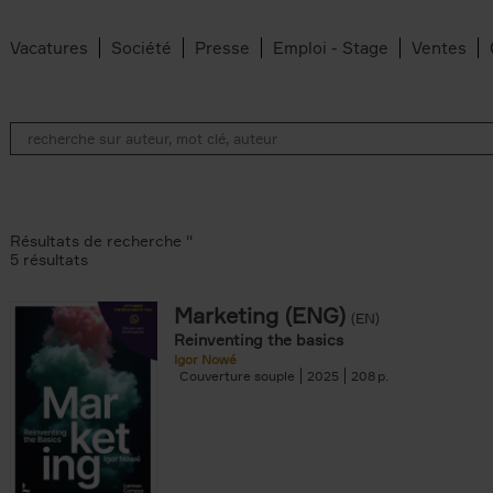
Vacatures
Société
Presse
Emploi - Stage
Ventes
Résultats de recherche ''
5 résultats
Marketing (ENG)
(EN)
lter
Reinventing the basics
Igor Nowé
Couverture souple
2025
208
te filter
r
Feyter filter
an Belleghem filter