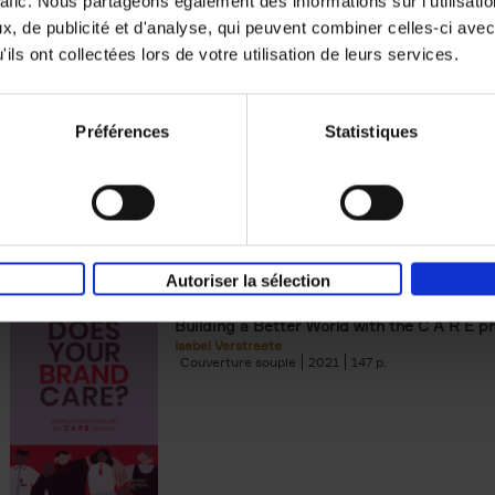
rafic. Nous partageons également des informations sur l'utilisati
, de publicité et d'analyse, qui peuvent combiner celles-ci avec
Building Bonds = Building Bus
ils ont collectées lors de votre utilisation de leurs services.
How to win buyers’ trust in a turbulent digi
Jochen Roef
Jozefien De Feyter
Carolien Boom
Couverture souple
2025
200
Préférences
Statistiques
Autoriser la sélection
Does Your Brand Care?
(EN)
Building a Better World with the C A R E pr
Isabel Verstraete
Couverture souple
2021
147