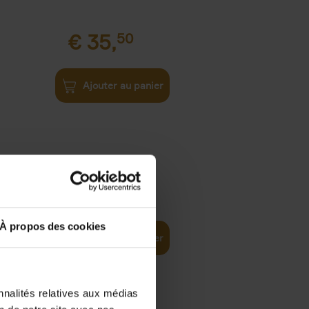
€
35,
50
Ajouter au panier
€
37,
50
)
ellent
À propos des cookies
Ajouter au panier
nnalités relatives aux médias