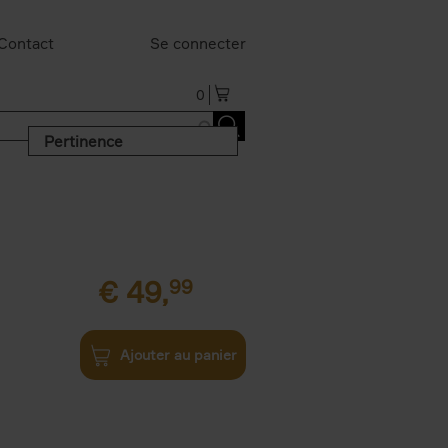
Contact
Se connecter
0
Pertinence
€
49,
99
Ajouter au panier