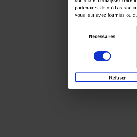
sociaux et d'analyser notre t
partenaires de médias sociaux
vous leur avez fournies ou qu'
Sélection
Nécessaires
du
consentement
Refuser