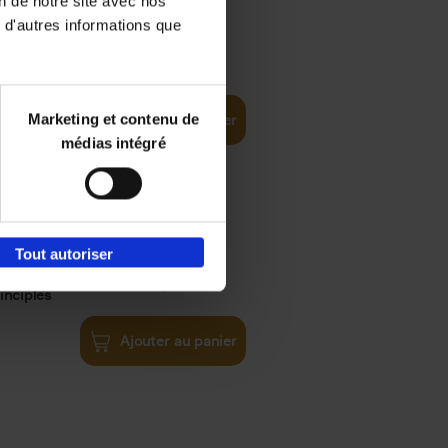
on de notre site avec nos
 d'autres informations que
iness
€
29,
99
(EN)
tal world
Marketing et contenu de
Ajouter au panier
médias intégré
Tout autoriser
€
34,
99
inciples
Ajouter au panier