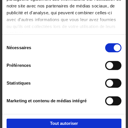
notre site avec nos partenaires de médias sociaux, de
€
37,
50
publicité et d'analyse, qui peuvent combiner celles-ci
avec d'autres informations que vous leur avez fournies
ou qu'ils ont collectées lors de votre utilisation de leurs
services.
Sélection
Nécessaires
du
Ajouter au panier
consentement
Building Bonds = Building
Préférences
Business
(EN)
Jochen Roef
Jozefien De Feyter
Carolien Boom
Couverture souple
2025
200
Statistiques
€
29,
99
Marketing et contenu de médias intégré
Tout autoriser