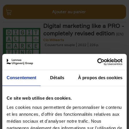
Ajouter au panier
Digital marketing like a PRO -
completely revised edition
(EN)
Clo Willaerts
Couverture souple
2022
226
€
35,
50
Consentement
Détails
À propos des cookies
Ajouter au panier
Ce site web utilise des cookies.
Les cookies nous permettent de personnaliser le contenu
The Offer You Can't
et les annonces, d'offrir des fonctionnalités relatives aux
Refuse
(EN)
médias sociaux et d'analyser notre trafic. Nous
Steven Van Belleghem
partageons également des informations sur l'utilisation de
Couverture souple
2020
256