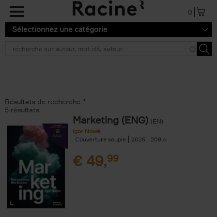
Aller au contenu principal
0
Sélectionnez une catégorie
Résultats de recherche ''
5 résultats
Marketing (ENG)
(EN)
Igor Nowé
Couverture souple
2025
208
€
49,
99