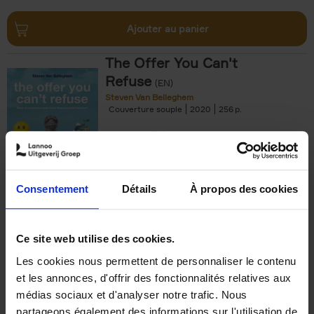
Ajouter au panier
The Offer You Can't
Refuse
(EN)
Steven Van Belleghem
Couverture souple
2020
256
€
37,
50
Consentement
Détails
À propos des cookies
Ajouter au panier
Ce site web utilise des cookies.
Les cookies nous permettent de personnaliser le contenu
Building Bonds = Building
et les annonces, d'offrir des fonctionnalités relatives aux
Business
(EN)
médias sociaux et d'analyser notre trafic. Nous
Jochen Roef
Jozefien De Feyter
Carolien Boom
partageons également des informations sur l'utilisation de
Couverture souple
2025
200