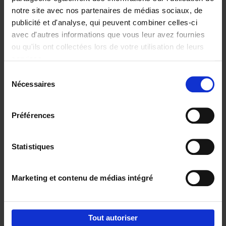
notre site avec nos partenaires de médias sociaux, de
€
29,
99
publicité et d'analyse, qui peuvent combiner celles-ci
avec d'autres informations que vous leur avez fournies
ou qu'ils ont collectées lors de votre utilisation de leurs
services.
Sélection
Nécessaires
du
Ajouter au panier
consentement
Digital marketing like a PRO -
Préférences
completely revised edition
(EN)
Clo Willaerts
Couverture souple
2022
226
Statistiques
€
35,
50
Marketing et contenu de médias intégré
Tout autoriser