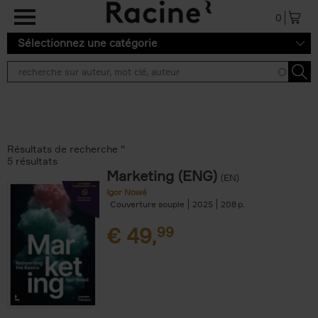
Aller au contenu principal
0
Sélectionnez une catégorie
Résultats de recherche ''
5 résultats
Marketing (ENG)
(EN)
Igor Nowé
Couverture souple
2025
208
€
49,
99