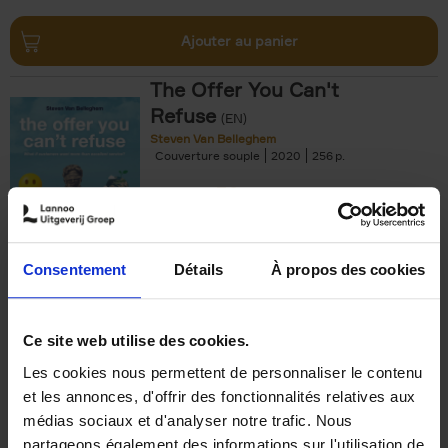
Ajouter au panier
The Offer You Can't
Refuse
(EN)
Steven Van Belleghem
Couverture souple
2020
256
€
37,
50
Consentement
Détails
À propos des cookies
Ajouter au panier
Ce site web utilise des cookies.
Les cookies nous permettent de personnaliser le contenu
Building Bonds = Building
et les annonces, d'offrir des fonctionnalités relatives aux
Business
(EN)
médias sociaux et d'analyser notre trafic. Nous
Jochen Roef
Jozefien De Feyter
Carolien Boom
partageons également des informations sur l'utilisation de
Couverture souple
2025
200