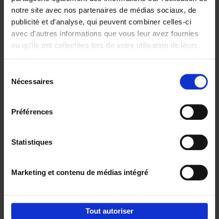
notre site avec nos partenaires de médias sociaux, de
€
29,
99
publicité et d'analyse, qui peuvent combiner celles-ci
avec d'autres informations que vous leur avez fournies
ou qu'ils ont collectées lors de votre utilisation de leurs
services.
Sélection
Nécessaires
du
Ajouter au panier
consentement
Digital marketing like a PRO -
Préférences
completely revised edition
(EN)
Clo Willaerts
Couverture souple
2022
226
Statistiques
€
35,
50
Marketing et contenu de médias intégré
Tout autoriser