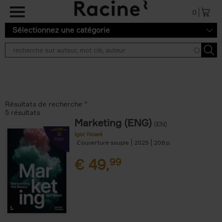
Aller au contenu principal
0
Sélectionnez une catégorie
Résultats de recherche ''
5 résultats
Marketing (ENG)
(EN)
Igor Nowé
Couverture souple
2025
208
€
49,
99