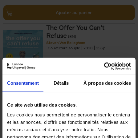
Ajouter au panier
The Offer You Can't
Refuse
(EN)
Steven Van Belleghem
Couverture souple
2020
256
€
37,
50
Consentement
Détails
À propos des cookies
Ajouter au panier
Ce site web utilise des cookies.
Les cookies nous permettent de personnaliser le contenu
Building Bonds = Building
et les annonces, d'offrir des fonctionnalités relatives aux
Business
(EN)
médias sociaux et d'analyser notre trafic. Nous
Jochen Roef
Jozefien De Feyter
Carolien Boom
partageons également des informations sur l'utilisation de
Couverture souple
2025
200