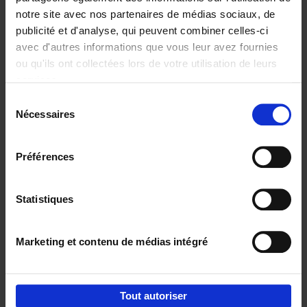
notre site avec nos partenaires de médias sociaux, de
€
29,
99
publicité et d'analyse, qui peuvent combiner celles-ci
avec d'autres informations que vous leur avez fournies
ou qu'ils ont collectées lors de votre utilisation de leurs
services.
Sélection
Nécessaires
du
Ajouter au panier
consentement
Digital marketing like a PRO -
Préférences
completely revised edition
(EN)
Clo Willaerts
Couverture souple
2022
226
Statistiques
€
35,
50
Marketing et contenu de médias intégré
Tout autoriser