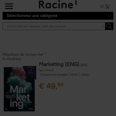
Aller au contenu principal
0
Sélectionnez une catégorie
Résultats de recherche ''
5 résultats
Marketing (ENG)
(EN)
Igor Nowé
Couverture souple
2025
208
€
49,
99