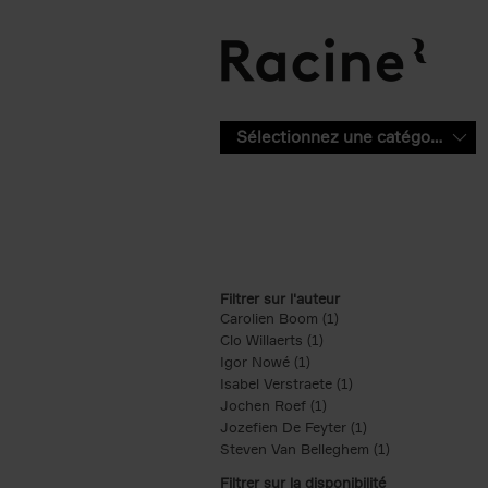
Aller au contenu principal
Sélectionnez une catégorie
Filtrer sur l'auteur
Carolien Boom (1)
Apply Carolien Boom fi
Clo Willaerts (1)
Apply Clo Willaerts filter
Igor Nowé (1)
Apply Igor Nowé filter
Isabel Verstraete (1)
Apply Isabel Verstrae
Jochen Roef (1)
Apply Jochen Roef filte
Jozefien De Feyter (1)
Apply Jozefien De 
Steven Van Belleghem (1)
Apply Steven V
Filtrer sur la disponibilité