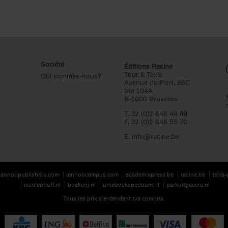
Société
Éditions Racine
Tour & Taxis
Qui sommes-nous?
Avenue du Port, 86C
bte 104A
B-1000 Bruxelles
T. 32 (0)2 646 44 44
F. 32 (0)2 646 55 70
E.
info@racine.be
lannoopublishers.com
lannoocampus.com
academiapress.be
racine.be
terra
meulenhoff.nl
boekerij.nl
unieboekspectrum.nl
parkuitgevers.nl
Tous les prix s’entendent tva compris.