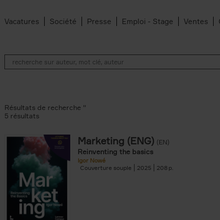
Vacatures
Société
Presse
Emploi - Stage
Ventes
Résultats de recherche ''
5 résultats
Marketing (ENG)
(EN)
lter
Reinventing the basics
Igor Nowé
Couverture souple
2025
208
te filter
r
Feyter filter
an Belleghem filter