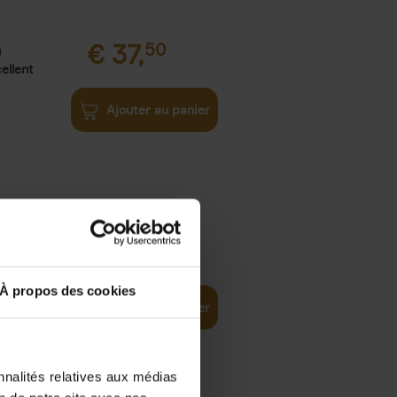
€
37,
50
)
ellent
Ajouter au panier
iness
€
29,
99
(EN)
tal world
À propos des cookies
Ajouter au panier
nnalités relatives aux médias