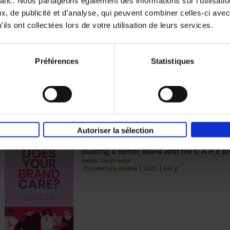
rafic. Nous partageons également des informations sur l'utilisati
, de publicité et d'analyse, qui peuvent combiner celles-ci avec
Digital marketing like a PRO -
ils ont collectées lors de votre utilisation de leurs services.
completely revised edition
(EN)
Prepare. Run. Optimize.
Clo Willaerts
Préférences
Statistiques
Couverture souple
2022
226
Autoriser la sélection
Does Your Brand Care?
(EN)
Building a Better World with the C A R E pr
Isabel Verstraete
Couverture souple
2021
147