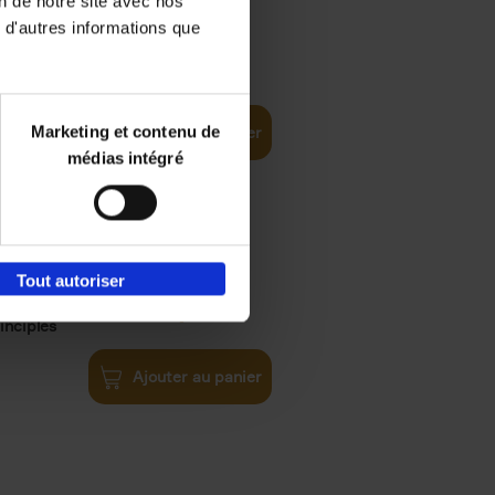
on de notre site avec nos
 d'autres informations que
€
35,
50
Marketing et contenu de
Ajouter au panier
médias intégré
Tout autoriser
€
34,
99
inciples
Ajouter au panier