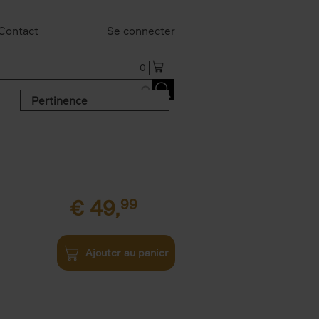
Contact
Se connecter
0
Pertinence
€
49,
99
Ajouter au panier