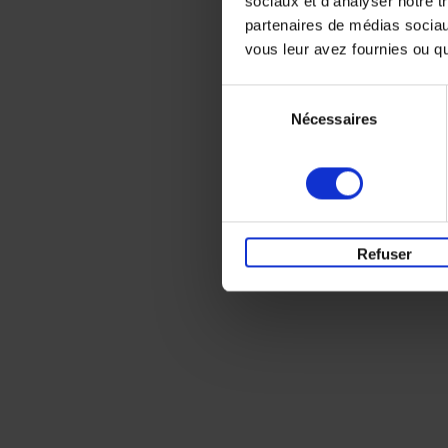
sociaux et d'analyser notre t
partenaires de médias sociaux
vous leur avez fournies ou qu'
Sélection
Nécessaires
du
consentement
Refuser