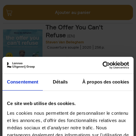
Ajouter au panier
The Offer You Can't
Refuse
(EN)
Steven Van Belleghem
Couverture souple
2020
256
€
37,
50
Consentement
Détails
À propos des cookies
Ajouter au panier
Ce site web utilise des cookies.
Les cookies nous permettent de personnaliser le contenu
Building Bonds = Building
et les annonces, d'offrir des fonctionnalités relatives aux
Business
(EN)
médias sociaux et d'analyser notre trafic. Nous
Jochen Roef
Jozefien De Feyter
Carolien Boom
partageons également des informations sur l'utilisation de
Couverture souple
2025
200