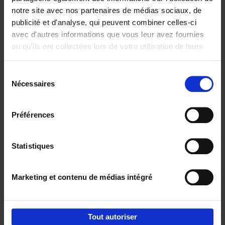
notre site avec nos partenaires de médias sociaux, de
€
29,
99
publicité et d'analyse, qui peuvent combiner celles-ci
avec d'autres informations que vous leur avez fournies
ou qu'ils ont collectées lors de votre utilisation de leurs
services.
Sélection
Nécessaires
du
Ajouter au panier
consentement
Digital marketing like a PRO -
Préférences
completely revised edition
(EN)
Clo Willaerts
Couverture souple
2022
226
Statistiques
€
35,
50
Marketing et contenu de médias intégré
Tout autoriser