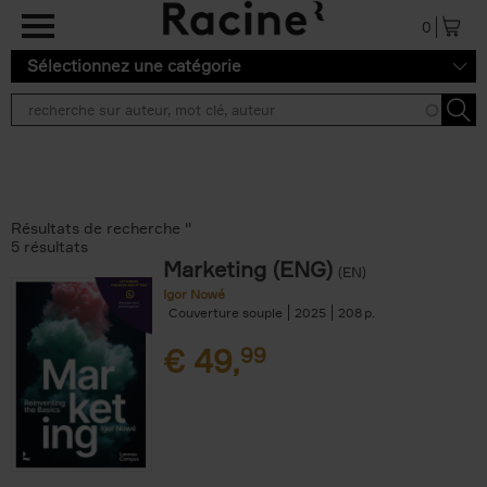
Aller au contenu principal
0
Sélectionnez une catégorie
Résultats de recherche ''
5 résultats
Marketing (ENG)
(EN)
Igor Nowé
Couverture souple
2025
208
€
49,
99