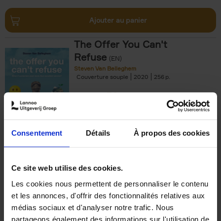
Ajouter au panier
The Offer You Can't
Refuse
(EN)
Steven Van Belleghem
Couverture souple
2020
256
€
37,
50
Consentement
Détails
À propos des cookies
Ajouter au panier
Ce site web utilise des cookies.
Les cookies nous permettent de personnaliser le contenu
Building Bonds = Building
et les annonces, d'offrir des fonctionnalités relatives aux
Business
(EN)
médias sociaux et d'analyser notre trafic. Nous
Jochen Roef
Jozefien De Feyter
Carolien Boom
partageons également des informations sur l'utilisation de
Couverture souple
2025
200