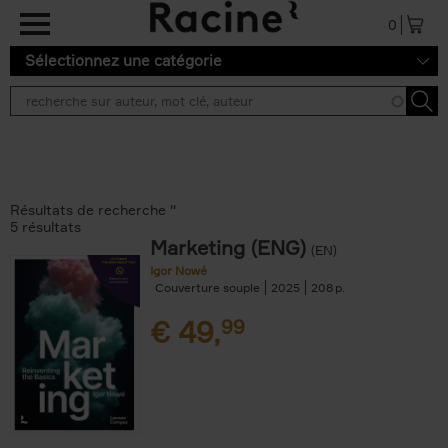
Aller au contenu principal
0
Sélectionnez une catégorie
Résultats de recherche ''
5 résultats
Marketing (ENG)
(EN)
Igor Nowé
Couverture souple
2025
208
€
49,
99