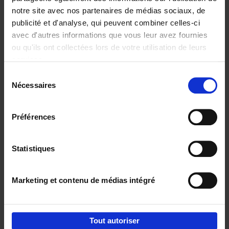
notre site avec nos partenaires de médias sociaux, de
€
29,
99
publicité et d'analyse, qui peuvent combiner celles-ci
avec d'autres informations que vous leur avez fournies
ou qu'ils ont collectées lors de votre utilisation de leurs
services.
Sélection
Nécessaires
du
Ajouter au panier
consentement
Digital marketing like a PRO -
Préférences
completely revised edition
(EN)
Clo Willaerts
Couverture souple
2022
226
Statistiques
€
35,
50
Marketing et contenu de médias intégré
Tout autoriser