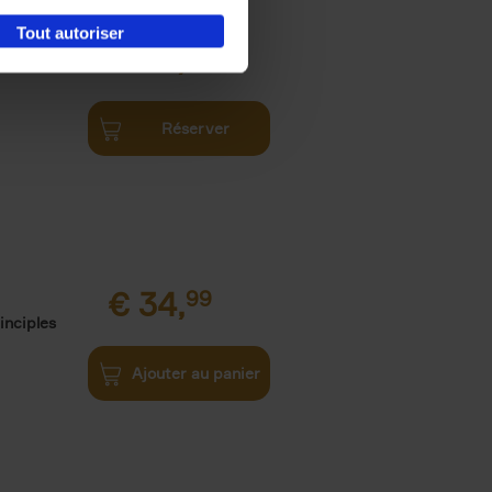
Tout autoriser
€
34,
99
Réserver
€
34,
99
inciples
Ajouter au panier