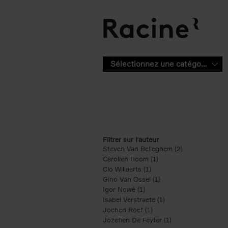
Aller au contenu principal
Sélectionnez une catégorie
Filtrer sur l'auteur
Steven Van Belleghem (2)
Apply Steven V
Carolien Boom (1)
Apply Carolien Boom fi
Clo Willaerts (1)
Apply Clo Willaerts filter
Gino Van Ossel (1)
Apply Gino Van Ossel 
Igor Nowé (1)
Apply Igor Nowé filter
Isabel Verstraete (1)
Apply Isabel Verstrae
Jochen Roef (1)
Apply Jochen Roef filte
Jozefien De Feyter (1)
Apply Jozefien De 