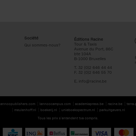
Société
Éditions Racine
Tour & Taxis
Qui sommes-nous?
Avenue du Port, 86C
bte 104A
B-1000 Bruxelles
T. 32 (0)2 646 44 44
F. 32 (0)2 646 55 70
E.
info@racine.be
lannoopublishers.com
lannoocampus.com
academiapress.be
racine.be
terra
meulenhoff.nl
boekerij.nl
unieboekspectrum.nl
parkuitgevers.nl
Tous les prix s’entendent tva compris.