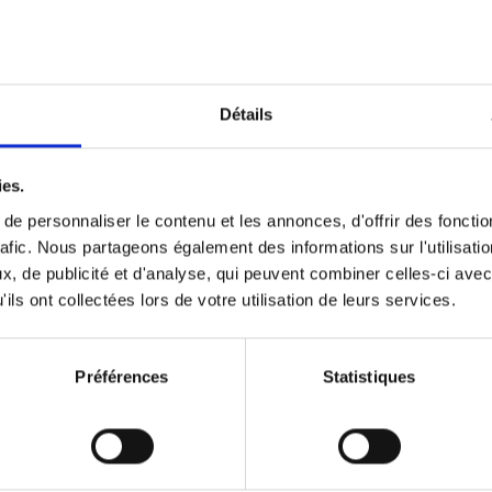
Optichannel Retail. Beyond the
Hysteria
(EN)
Develop and Implement a Winning Strategy
Détails
Retailer or Brand Manufacturer
Gino Van Ossel
Autre finition
2019
350
ies.
e personnaliser le contenu et les annonces, d'offrir des fonctio
rafic. Nous partageons également des informations sur l'utilisati
, de publicité et d'analyse, qui peuvent combiner celles-ci avec
Digital marketing like a PRO -
ils ont collectées lors de votre utilisation de leurs services.
completely revised edition
(EN)
Prepare. Run. Optimize.
Clo Willaerts
Préférences
Statistiques
Couverture souple
2022
226