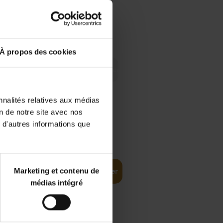
 Digital
€
29,
99
 as a
À propos des cookies
nnalités relatives aux médias
on de notre site avec nos
 d'autres informations que
€
35,
50
Marketing et contenu de
Ajouter au panier
médias intégré