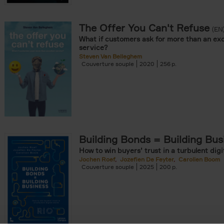
The Offer You Can't Refuse
onible prochainement filter
(EN
What if customers ask for more than an exc
tock filter
service?
Steven Van Belleghem
Couverture souple
2020
256
ouple filter
er
re cartonnée filter
omie & Management filter
Building Bonds = Building Bus
How to win buyers’ trust in a turbulent digi
Jochen Roef
Jozefien De Feyter
Carolien Boom
Couverture souple
2025
200