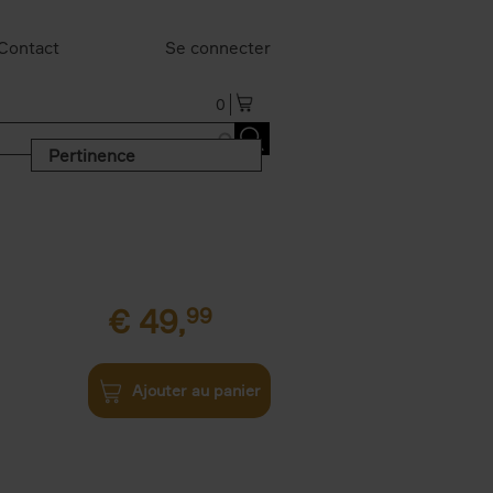
Contact
Se connecter
0
Pertinence
€
49,
99
Ajouter au panier