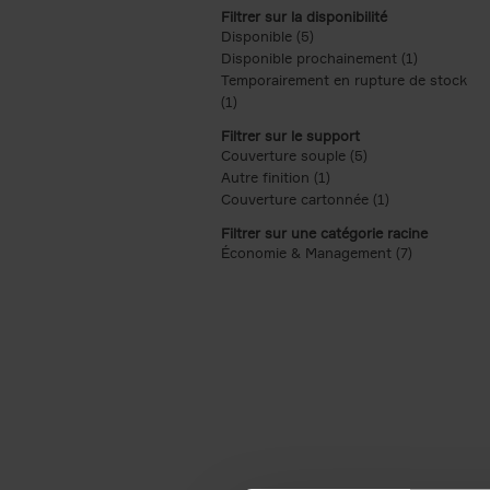
Filtrer sur la disponibilité
Disponible (5)
Apply Disponible filter
Disponible prochainement (1)
Apply Disp
Temporairement en rupture de stock
(1)
Apply Temporairement en rupture de s
Filtrer sur le support
Couverture souple (5)
Apply Couverture s
Autre finition (1)
Apply Autre finition filt
Couverture cartonnée (1)
Apply Couvertu
Filtrer sur une catégorie racine
Économie & Management (7)
Apply Écon