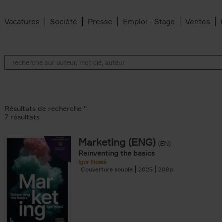
Vacatures
Société
Presse
Emploi - Stage
Ventes
Résultats de recherche ''
7 résultats
Marketing (ENG)
(EN)
an Belleghem filter
Reinventing the basics
lter
Igor Nowé
Couverture souple
2025
208
filter
te filter
r
Feyter filter