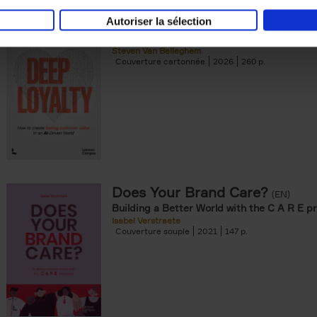
Autoriser la sélection
Deep Loyalty (ENG)
(EN)
Steven Van Belleghem
Couverture cartonnée
2026
260
Does Your Brand Care?
(EN)
Building a Better World with the C A R E pr
Isabel Verstraete
Couverture souple
2021
147