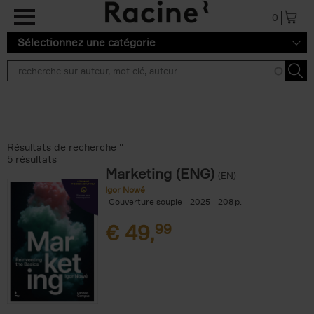
Aller au contenu principal
0
Sélectionnez une catégorie
Résultats de recherche ''
5 résultats
Marketing (ENG)
(EN)
Igor Nowé
Couverture souple
2025
208
€
49,
99