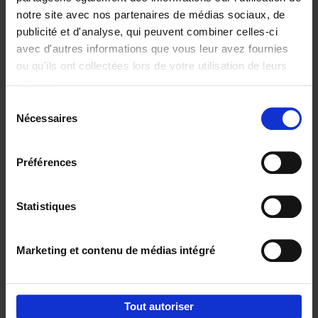
notre site avec nos partenaires de médias sociaux, de
€
37,
50
publicité et d'analyse, qui peuvent combiner celles-ci
avec d'autres informations que vous leur avez fournies
ou qu'ils ont collectées lors de votre utilisation de leurs
services.
Sélection
Nécessaires
du
Ajouter au panier
consentement
Building Bonds = Building
Préférences
Business
(EN)
Jochen Roef
Jozefien De Feyter
Carolien Boom
Couverture souple
2025
200
Statistiques
€
29,
99
Marketing et contenu de médias intégré
Tout autoriser