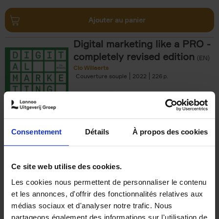
Ajouter au panier
Digital marketing like a PRO -
completely revised edition
(EN)
Clo Willaerts
Couverture souple
2022
226
€
35,
50
Consentement
Détails
À propos des cookies
Ajouter au panier
Ce site web utilise des cookies.
Les cookies nous permettent de personnaliser le contenu
The Offer You Can't
et les annonces, d'offrir des fonctionnalités relatives aux
Refuse
(EN)
médias sociaux et d'analyser notre trafic. Nous
Steven Van Belleghem
partageons également des informations sur l'utilisation de
Couverture souple
2020
256