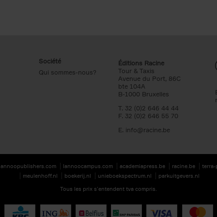
Société
Éditions Racine
Tour & Taxis
Qui sommes-nous?
Avenue du Port, 86C
bte 104A
B-1000 Bruxelles
T. 32 (0)2 646 44 44
F. 32 (0)2 646 55 70
E.
info@racine.be
lannoopublishers.com
lannoocampus.com
academiapress.be
racine.be
terra
meulenhoff.nl
boekerij.nl
unieboekspectrum.nl
parkuitgevers.nl
Tous les prix s’entendent tva compris.