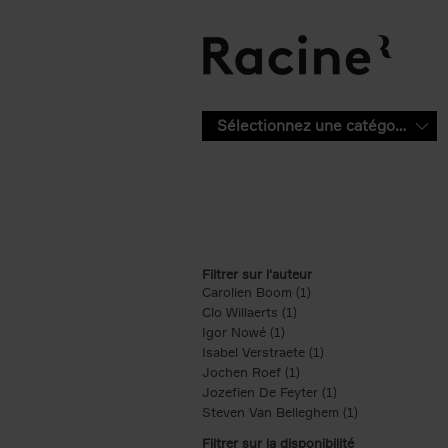
Aller au contenu principal
Sélectionnez une catégorie
Filtrer sur l'auteur
Carolien Boom (1)
Apply Carolien Boom fi
Clo Willaerts (1)
Apply Clo Willaerts filter
Igor Nowé (1)
Apply Igor Nowé filter
Isabel Verstraete (1)
Apply Isabel Verstrae
Jochen Roef (1)
Apply Jochen Roef filte
Jozefien De Feyter (1)
Apply Jozefien De 
Steven Van Belleghem (1)
Apply Steven V
Filtrer sur la disponibilité