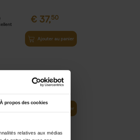
€
37,
50
)
ellent
Ajouter au panier
iness
€
29,
99
(EN)
tal world
À propos des cookies
Ajouter au panier
nnalités relatives aux médias