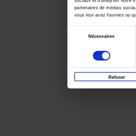
sociaux et d'analyser notre t
partenaires de médias sociaux
vous leur avez fournies ou qu'
Sélection
Nécessaires
du
consentement
Refuser