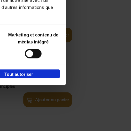
on de notre site avec nos
 d'autres informations que
€
35,
50
Marketing et contenu de
Ajouter au panier
médias intégré
Tout autoriser
€
34,
99
inciples
Ajouter au panier