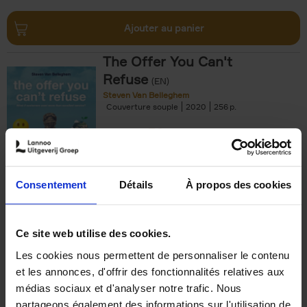
Ajouter au panier
The Offer You Can't
Refuse
(EN)
Steven Van Belleghem
Couverture souple
2020
256
€
37,
50
Consentement
Détails
À propos des cookies
Ajouter au panier
Ce site web utilise des cookies.
Les cookies nous permettent de personnaliser le contenu
Building Bonds = Building
et les annonces, d'offrir des fonctionnalités relatives aux
Business
(EN)
médias sociaux et d'analyser notre trafic. Nous
Jochen Roef
Jozefien De Feyter
Carolien Boom
partageons également des informations sur l'utilisation de
Couverture souple
2025
200