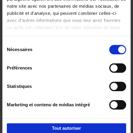
notre site avec nos partenaires de médias sociaux, de
€
29,
99
publicité et d'analyse, qui peuvent combiner celles-ci
avec d'autres informations que vous leur avez fournies
ou qu'ils ont collectées lors de votre utilisation de leurs
services.
Sélection
Nécessaires
du
Ajouter au panier
consentement
Digital marketing like a PRO -
Préférences
completely revised edition
(EN)
Clo Willaerts
Couverture souple
2022
226
Statistiques
€
35,
50
Marketing et contenu de médias intégré
Tout autoriser