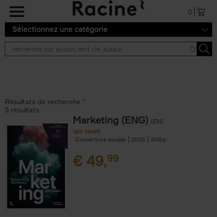
Aller au contenu principal
0
Sélectionnez une catégorie
Résultats de recherche ''
5 résultats
Marketing (ENG)
(EN)
Igor Nowé
Couverture souple
2025
208
€
49,
99