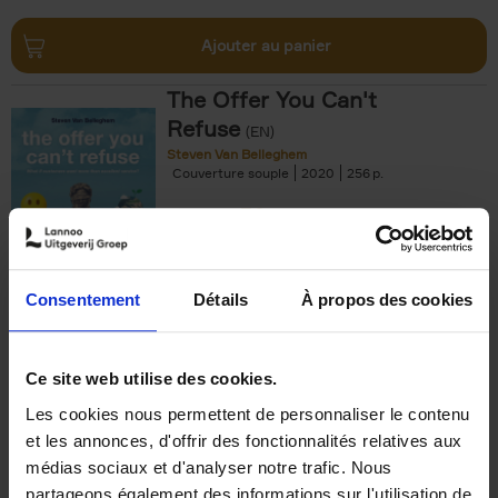
Ajouter au panier
The Offer You Can't
Refuse
(EN)
Steven Van Belleghem
Couverture souple
2020
256
€
37,
50
Consentement
Détails
À propos des cookies
Ajouter au panier
Ce site web utilise des cookies.
Les cookies nous permettent de personnaliser le contenu
Building Bonds = Building
et les annonces, d'offrir des fonctionnalités relatives aux
Business
(EN)
médias sociaux et d'analyser notre trafic. Nous
Jochen Roef
Jozefien De Feyter
Carolien Boom
partageons également des informations sur l'utilisation de
Couverture souple
2025
200