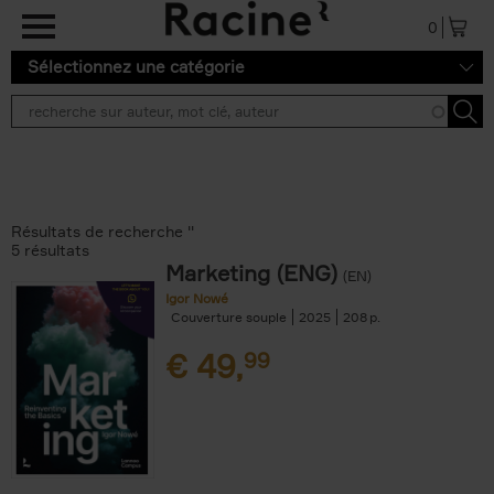
Aller au contenu principal
0
Sélectionnez une catégorie
Résultats de recherche ''
5 résultats
Marketing (ENG)
(EN)
Igor Nowé
Couverture souple
2025
208
€
49,
99