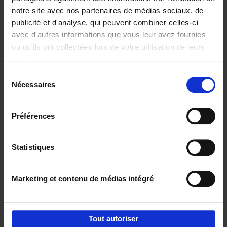
notre site avec nos partenaires de médias sociaux, de
€
29,
99
publicité et d'analyse, qui peuvent combiner celles-ci
avec d'autres informations que vous leur avez fournies
ou qu'ils ont collectées lors de votre utilisation de leurs
services.
Sélection
Nécessaires
du
Ajouter au panier
consentement
Digital marketing like a PRO -
Préférences
completely revised edition
(EN)
Clo Willaerts
Couverture souple
2022
226
Statistiques
€
35,
50
Marketing et contenu de médias intégré
Tout autoriser