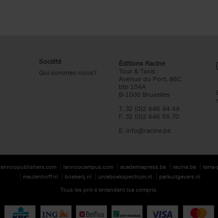
Société
Éditions Racine
Tour & Taxis
Qui sommes-nous?
Avenue du Port, 86C
bte 104A
B-1000 Bruxelles
T. 32 (0)2 646 44 44
F. 32 (0)2 646 55 70
E.
info@racine.be
lannoopublishers.com
lannoocampus.com
academiapress.be
racine.be
terra
meulenhoff.nl
boekerij.nl
unieboekspectrum.nl
parkuitgevers.nl
Tous les prix s’entendent tva compris.