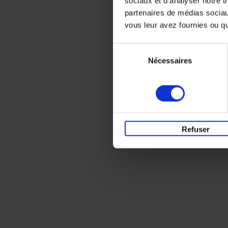
sociaux et d'analyser notre t
partenaires de médias sociaux
vous leur avez fournies ou qu'
Sélection
Nécessaires
du
consentement
Refuser