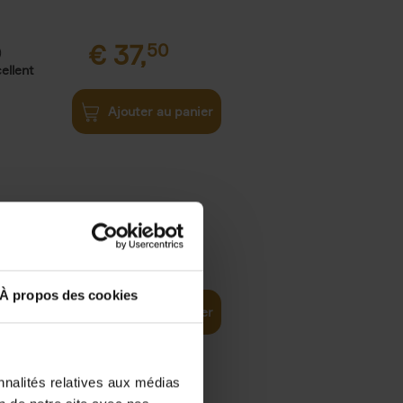
€
37,
50
)
ellent
Ajouter au panier
iness
€
29,
99
(EN)
tal world
À propos des cookies
Ajouter au panier
nnalités relatives aux médias