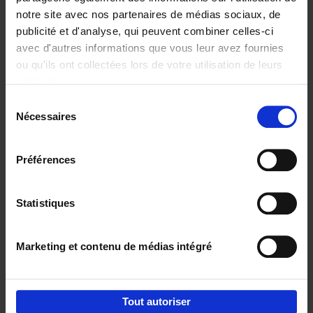
notre site avec nos partenaires de médias sociaux, de
€
29,
99
publicité et d'analyse, qui peuvent combiner celles-ci
avec d'autres informations que vous leur avez fournies
ou qu'ils ont collectées lors de votre utilisation de leurs
services.
Sélection
Nécessaires
du
Ajouter au panier
consentement
Digital marketing like a PRO -
Préférences
completely revised edition
(EN)
Clo Willaerts
Couverture souple
2022
226
Statistiques
€
35,
50
Marketing et contenu de médias intégré
Tout autoriser