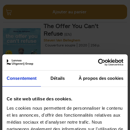
Ajouter au panier
The Offer You Can't
Refuse
(EN)
Steven Van Belleghem
Couverture souple
2020
256
€
37,
50
Consentement
Détails
À propos des cookies
Ajouter au panier
Ce site web utilise des cookies.
Les cookies nous permettent de personnaliser le contenu
Building Bonds = Building
et les annonces, d'offrir des fonctionnalités relatives aux
Business
(EN)
médias sociaux et d'analyser notre trafic. Nous
Jochen Roef
Jozefien De Feyter
Carolien Boom
partageons également des informations sur l'utilisation de
Couverture souple
2025
200