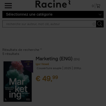
Aller au contenu principal
0
Sélectionnez une catégorie
Résultats de recherche ''
5 résultats
Marketing (ENG)
(EN)
Igor Nowé
Couverture souple
2025
208
€
49,
99