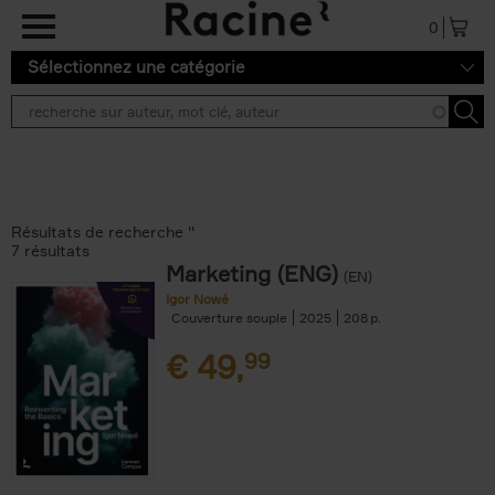
Aller au contenu principal
0
Sélectionnez une catégorie
Résultats de recherche ''
7 résultats
Marketing (ENG)
(EN)
Igor Nowé
Couverture souple
2025
208
€
49,
99