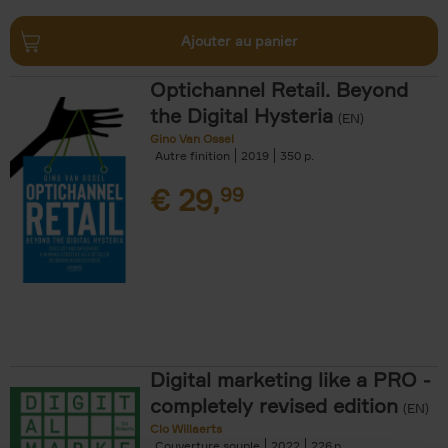
Ajouter au panier
Optichannel Retail. Beyond
the Digital Hysteria
(EN)
Gino Van Ossel
Autre finition
2019
350
€
29,
99
Digital marketing like a PRO -
completely revised edition
(EN)
Clo Willaerts
Couverture souple
2022
226