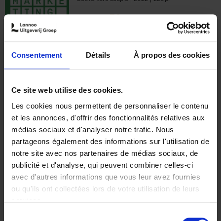
€
35,
50
Consentement
Détails
À propos des cookies
Ajouter au panier
Ce site web utilise des cookies.
Les cookies nous permettent de personnaliser le contenu
The Offer You Can't
et les annonces, d'offrir des fonctionnalités relatives aux
Refuse
(EN)
médias sociaux et d'analyser notre trafic. Nous
Steven Van Belleghem
partageons également des informations sur l'utilisation de
Couverture souple
2020
256
notre site avec nos partenaires de médias sociaux, de
€
37,
50
publicité et d'analyse, qui peuvent combiner celles-ci
avec d'autres informations que vous leur avez fournies
ou qu'ils ont collectées lors de votre utilisation de leurs
services.
Sélection