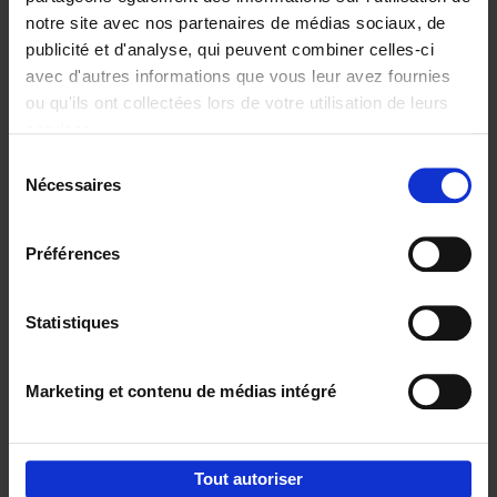
notre site avec nos partenaires de médias sociaux, de
€
37,
50
publicité et d'analyse, qui peuvent combiner celles-ci
avec d'autres informations que vous leur avez fournies
ou qu'ils ont collectées lors de votre utilisation de leurs
services.
Sélection
Nécessaires
du
Ajouter au panier
consentement
Building Bonds = Building
Préférences
Business
(EN)
Jochen Roef
Jozefien De Feyter
Carolien Boom
Couverture souple
2025
200
Statistiques
€
29,
99
Marketing et contenu de médias intégré
Tout autoriser