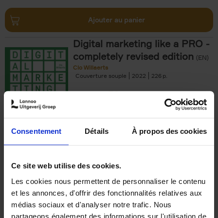
Ajouter au panier
Digital marketing like a PRO -
completely revised edition
(EN)
Clo Willaerts
Couverture souple
2022
226
€
35,
50
Consentement
Détails
À propos des cookies
Ajouter au panier
Ce site web utilise des cookies.
Les cookies nous permettent de personnaliser le contenu
The Offer You Can't
et les annonces, d'offrir des fonctionnalités relatives aux
Refuse
(EN)
médias sociaux et d'analyser notre trafic. Nous
Steven Van Belleghem
partageons également des informations sur l'utilisation de
Couverture souple
2020
256