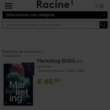
Aller au contenu principal
0
Sélectionnez une catégorie
Résultats de recherche ''
5 résultats
Marketing (ENG)
(EN)
Igor Nowé
Couverture souple
2025
208
€
49,
99