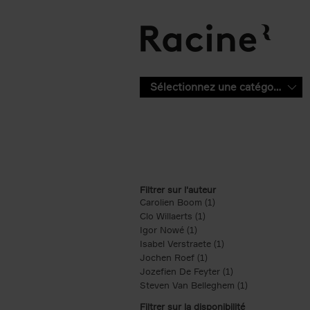
Aller au contenu principal
Sélectionnez une catégorie
Filtrer sur l'auteur
Carolien Boom (1)
Apply Carolien Boom fi
Clo Willaerts (1)
Apply Clo Willaerts filter
Igor Nowé (1)
Apply Igor Nowé filter
Isabel Verstraete (1)
Apply Isabel Verstrae
Jochen Roef (1)
Apply Jochen Roef filte
Jozefien De Feyter (1)
Apply Jozefien De 
Steven Van Belleghem (1)
Apply Steven V
Filtrer sur la disponibilité