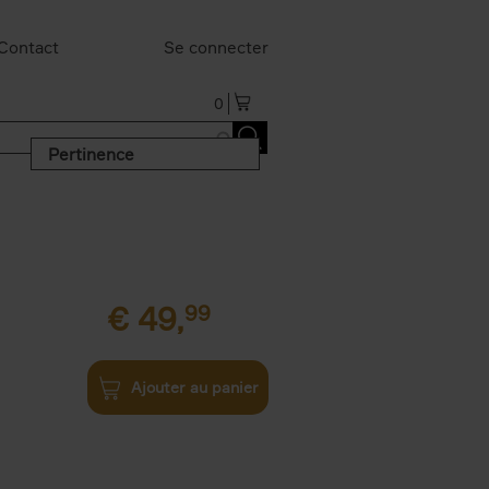
Contact
Se connecter
0
Pertinence
€
49,
99
Ajouter au panier