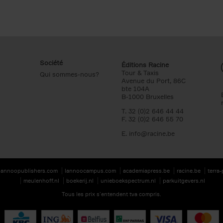
Société
Éditions Racine
Tour & Taxis
Qui sommes-nous?
Avenue du Port, 86C
bte 104A
B-1000 Bruxelles
T. 32 (0)2 646 44 44
F. 32 (0)2 646 55 70
E.
info@racine.be
lannoopublishers.com
lannoocampus.com
academiapress.be
racine.be
terra
meulenhoff.nl
boekerij.nl
unieboekspectrum.nl
parkuitgevers.nl
Tous les prix s’entendent tva compris.