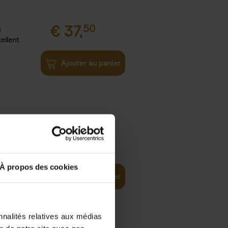
€
37,
50
)
ellent
Ajouter au panier
iness
€
29,
99
(EN)
tal world
À propos des cookies
Ajouter au panier
nnalités relatives aux médias