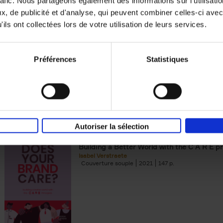
rafic. Nous partageons également des informations sur l'utilisati
, de publicité et d'analyse, qui peuvent combiner celles-ci avec
Digital marketing like a PRO -
ils ont collectées lors de votre utilisation de leurs services.
completely revised edition
(EN)
Prepare. Run. Optimize.
Clo Willaerts
Préférences
Statistiques
Couverture souple
2022
226
Autoriser la sélection
Does Your Brand Care?
(EN)
Building a Better World with the C A R E pr
Isabel Verstraete
Couverture souple
2021
147