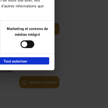
on de notre site avec nos
 d'autres informations que
€
35,
50
Marketing et contenu de
Ajouter au panier
médias intégré
Tout autoriser
€
34,
99
inciples
Ajouter au panier