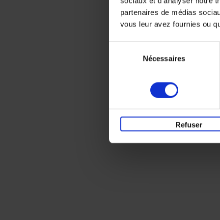
sociaux et d'analyser notre t
partenaires de médias sociaux
vous leur avez fournies ou qu'
Sélection
Nécessaires
du
consentement
Refuser