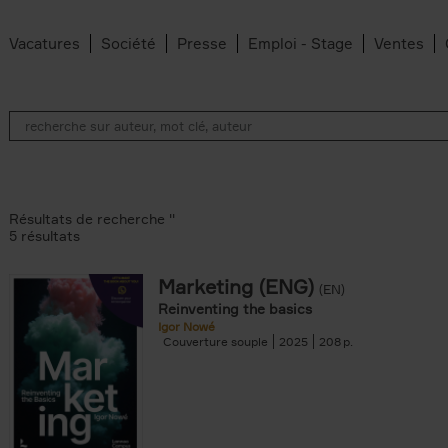
Vacatures
Société
Presse
Emploi - Stage
Ventes
Résultats de recherche ''
5 résultats
Marketing (ENG)
(EN)
lter
Reinventing the basics
Igor Nowé
Couverture souple
2025
208
te filter
r
Feyter filter
an Belleghem filter