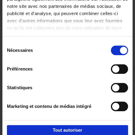
notre site avec nos partenaires de médias sociaux, de
€
29,
99
publicité et d'analyse, qui peuvent combiner celles-ci
avec d'autres informations que vous leur avez fournies
ou qu'ils ont collectées lors de votre utilisation de leurs
services.
Sélection
Nécessaires
du
Ajouter au panier
consentement
Digital marketing like a PRO -
Préférences
completely revised edition
(EN)
Clo Willaerts
Couverture souple
2022
226
Statistiques
€
35,
50
Marketing et contenu de médias intégré
Tout autoriser