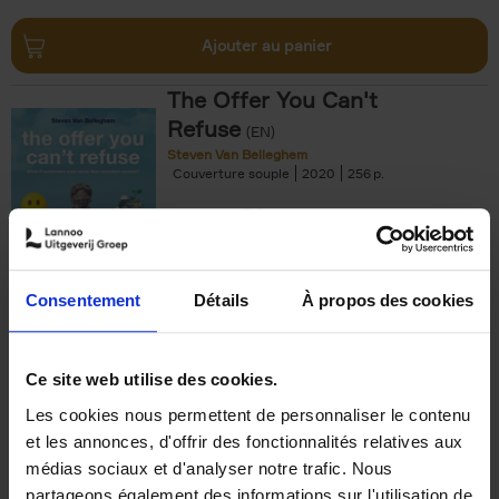
Ajouter au panier
The Offer You Can't
Refuse
(EN)
Steven Van Belleghem
Couverture souple
2020
256
€
37,
50
Consentement
Détails
À propos des cookies
Ajouter au panier
Ce site web utilise des cookies.
Les cookies nous permettent de personnaliser le contenu
Building Bonds = Building
et les annonces, d'offrir des fonctionnalités relatives aux
Business
(EN)
médias sociaux et d'analyser notre trafic. Nous
Jochen Roef
Jozefien De Feyter
Carolien Boom
partageons également des informations sur l'utilisation de
Couverture souple
2025
200