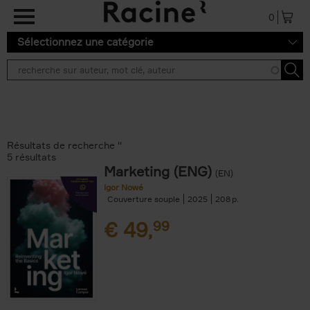
Aller au contenu principal
0
Sélectionnez une catégorie
Résultats de recherche ''
5 résultats
Marketing (ENG)
(EN)
Igor Nowé
Couverture souple
2025
208
€
49,
99