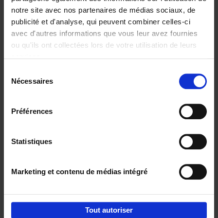
notre site avec nos partenaires de médias sociaux, de
€
29,
99
publicité et d'analyse, qui peuvent combiner celles-ci
avec d'autres informations que vous leur avez fournies
ou qu'ils ont collectées lors de votre utilisation de leurs
services.
Sélection
Nécessaires
du
Ajouter au panier
consentement
Digital marketing like a PRO -
Préférences
completely revised edition
(EN)
Clo Willaerts
Couverture souple
2022
226
Statistiques
€
35,
50
Marketing et contenu de médias intégré
Tout autoriser