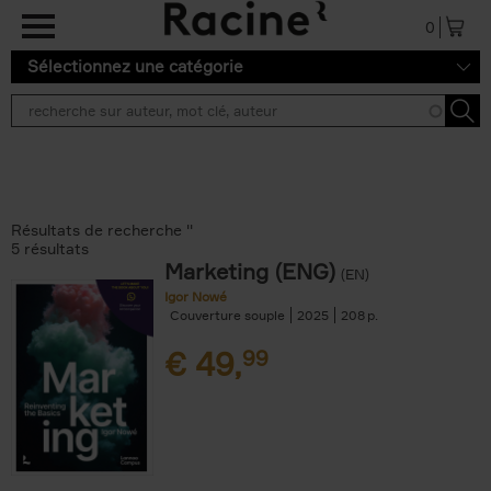
Aller au contenu principal
0
Sélectionnez une catégorie
Résultats de recherche ''
5 résultats
Marketing (ENG)
(EN)
Igor Nowé
Couverture souple
2025
208
€
49,
99