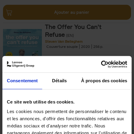
Ajouter au panier
The Offer You Can't
Refuse
(EN)
Steven Van Belleghem
Couverture souple
2020
256
€
37,
50
Consentement
Détails
À propos des cookies
Ajouter au panier
Ce site web utilise des cookies.
Les cookies nous permettent de personnaliser le contenu
Building Bonds = Building
et les annonces, d'offrir des fonctionnalités relatives aux
Business
(EN)
médias sociaux et d'analyser notre trafic. Nous
Jochen Roef
Jozefien De Feyter
Carolien Boom
partageons également des informations sur l'utilisation de
Couverture souple
2025
200