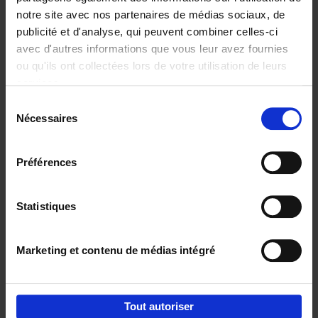
notre site avec nos partenaires de médias sociaux, de
€
29,
99
publicité et d'analyse, qui peuvent combiner celles-ci
avec d'autres informations que vous leur avez fournies
ou qu'ils ont collectées lors de votre utilisation de leurs
services.
Sélection
Nécessaires
du
Ajouter au panier
consentement
Digital marketing like a PRO -
Préférences
completely revised edition
(EN)
Clo Willaerts
Couverture souple
2022
226
Statistiques
€
35,
50
Marketing et contenu de médias intégré
Tout autoriser