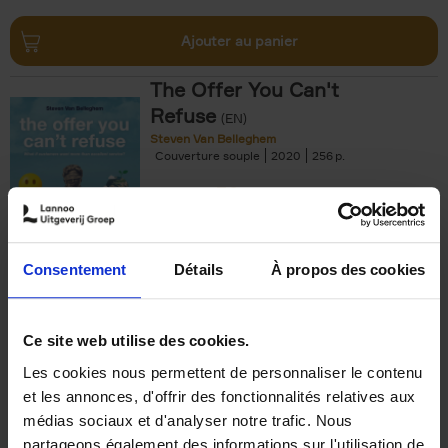
Ajouter au panier
The Offer You Can't
Refuse
(EN)
Steven Van Belleghem
Couverture souple
2020
256
€
37,
50
Consentement
Détails
À propos des cookies
Ajouter au panier
Ce site web utilise des cookies.
Les cookies nous permettent de personnaliser le contenu
Building Bonds = Building
et les annonces, d'offrir des fonctionnalités relatives aux
Business
(EN)
médias sociaux et d'analyser notre trafic. Nous
Jochen Roef
Jozefien De Feyter
Carolien Boom
partageons également des informations sur l'utilisation de
Couverture souple
2025
200