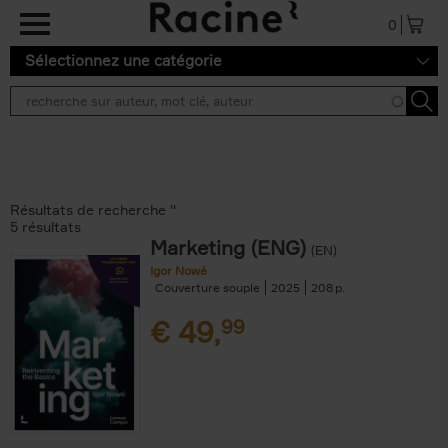
Aller au contenu principal
0
Sélectionnez une catégorie
Résultats de recherche ''
5 résultats
Marketing (ENG)
(EN)
Igor Nowé
Couverture souple
2025
208
€
49,
99