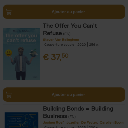
Ajouter au panier
The Offer You Can't
Refuse
(EN)
Steven Van Belleghem
Couverture souple
2020
256
€
37,
50
Ajouter au panier
Building Bonds = Building
Business
(EN)
Jochen Roef
Jozefien De Feyter
Carolien Boom
Couverture souple
2025
200