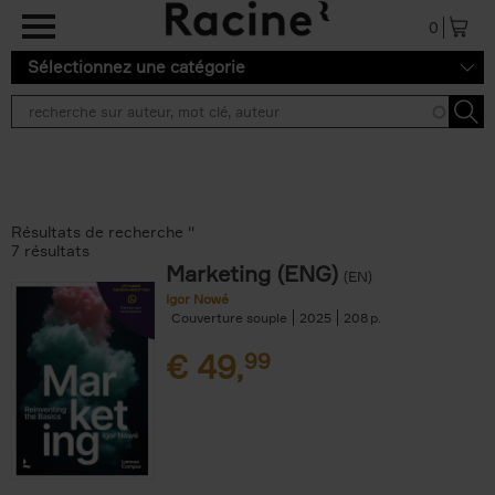
Aller au contenu principal
0
Sélectionnez une catégorie
Résultats de recherche ''
7 résultats
Marketing (ENG)
(EN)
Igor Nowé
Couverture souple
2025
208
€
49,
99