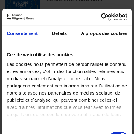
€
29,
99
Consentement
Détails
À propos des cookies
Ajouter au panier
Ce site web utilise des cookies.
Les cookies nous permettent de personnaliser le contenu
Optichannel Retail. Beyond
et les annonces, d'offrir des fonctionnalités relatives aux
the Digital Hysteria
(EN)
médias sociaux et d'analyser notre trafic. Nous
Gino Van Ossel
partageons également des informations sur l'utilisation de
Autre finition
2019
350
notre site avec nos partenaires de médias sociaux, de
€
29,
99
publicité et d'analyse, qui peuvent combiner celles-ci
avec d'autres informations que vous leur avez fournies
ou qu'ils ont collectées lors de votre utilisation de leurs
services.
Sélection