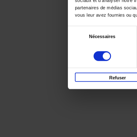
sociaux et d'analyser notre t
partenaires de médias sociaux
vous leur avez fournies ou qu'
Sélection
Nécessaires
du
consentement
Refuser