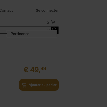
Contact
Se connecter
0
Pertinence
€
49,
99
Ajouter au panier