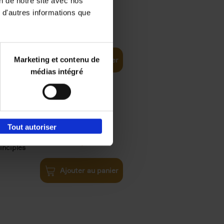
on de notre site avec nos
 d'autres informations que
€
35,
50
Marketing et contenu de
Ajouter au panier
médias intégré
Tout autoriser
€
34,
99
inciples
Ajouter au panier