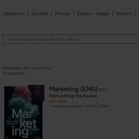
Vacatures
Société
Presse
Emploi - Stage
Ventes
Résultats de recherche ''
5 résultats
Marketing (ENG)
(EN)
lter
Reinventing the basics
Igor Nowé
Couverture souple
2025
208
te filter
r
Feyter filter
an Belleghem filter