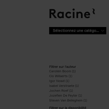
Aller au contenu principal
Sélectionnez une catégorie
Filtrer sur l'auteur
Carolien Boom (1)
Apply Carolien Boom fi
Clo Willaerts (1)
Apply Clo Willaerts filter
Igor Nowé (1)
Apply Igor Nowé filter
Isabel Verstraete (1)
Apply Isabel Verstrae
Jochen Roef (1)
Apply Jochen Roef filte
Jozefien De Feyter (1)
Apply Jozefien De 
Steven Van Belleghem (1)
Apply Steven V
Filtrer sur la disponibilité