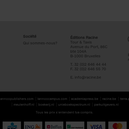
Société
Éditions Racine
Tour & Taxis
Qui sommes-nous?
Avenue du Port, 86C
bte 104A
B-1000 Bruxelles
T. 32 (0)2 646 44 44
F. 32 (0)2 646 55 70
E.
info@racine.be
lannoopublishers.com
lannoocampus.com
academiapress.be
racine.be
terra
meulenhoff.nl
boekerij.nl
unieboekspectrum.nl
parkuitgevers.nl
Tous les prix s’entendent tva compris.