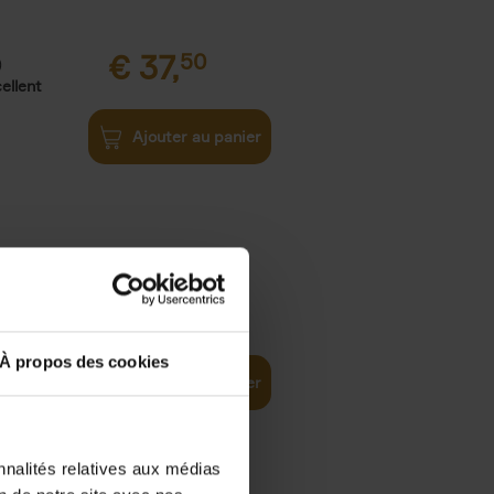
€
37,
50
)
ellent
Ajouter au panier
iness
€
29,
99
(EN)
tal world
À propos des cookies
Ajouter au panier
nnalités relatives aux médias