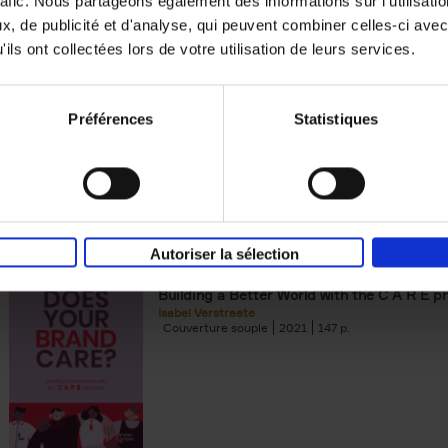
rafic. Nous partageons également des informations sur l'utilisati
, de publicité et d'analyse, qui peuvent combiner celles-ci avec
Digital marketing like a PRO -
ils ont collectées lors de votre utilisation de leurs services.
completely revised edition
(EN)
Prepare. Run. Optimize.
Clo Willaerts
Préférences
Statistiques
Couverture souple
2022
226
Autoriser la sélection
Does Your Brand Care?
(EN)
Building a Better World with the C A R E pr
Isabel Verstraete
Couverture souple
2021
147