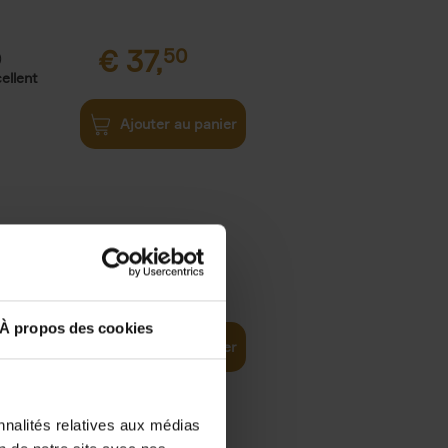
€
37,
50
)
ellent
Ajouter au panier
iness
€
29,
99
(EN)
tal world
À propos des cookies
Ajouter au panier
nnalités relatives aux médias