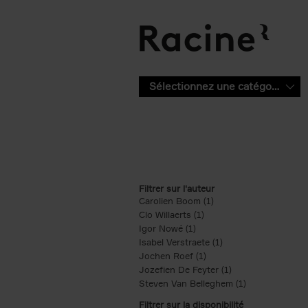
Aller au contenu principal
Sélectionnez une catégorie
Filtrer sur l'auteur
Carolien Boom (1)
Apply Carolien Boom fi
Clo Willaerts (1)
Apply Clo Willaerts filter
Igor Nowé (1)
Apply Igor Nowé filter
Isabel Verstraete (1)
Apply Isabel Verstrae
Jochen Roef (1)
Apply Jochen Roef filte
Jozefien De Feyter (1)
Apply Jozefien De 
Steven Van Belleghem (1)
Apply Steven V
Filtrer sur la disponibilité