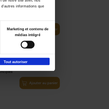
on de notre site avec nos
 d'autres informations que
€
35,
50
Marketing et contenu de
Ajouter au panier
médias intégré
Tout autoriser
€
34,
99
inciples
Ajouter au panier