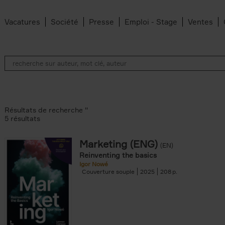
Vacatures
Société
Presse
Emploi - Stage
Ventes
Résultats de recherche ''
5 résultats
Marketing (ENG)
(EN)
lter
Reinventing the basics
Igor Nowé
Couverture souple
2025
208
te filter
r
Feyter filter
an Belleghem filter