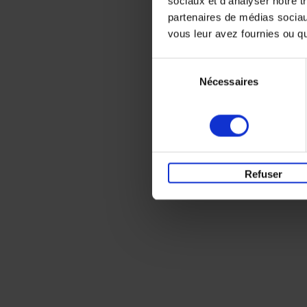
sociaux et d'analyser notre t
partenaires de médias sociaux
vous leur avez fournies ou qu'
Sélection
Nécessaires
du
consentement
Refuser