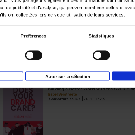
rafic. Nous partageons également des informations sur l'utilisati
, de publicité et d'analyse, qui peuvent combiner celles-ci avec
Digital marketing like a PRO -
ils ont collectées lors de votre utilisation de leurs services.
completely revised edition
(EN)
Prepare. Run. Optimize.
Clo Willaerts
Préférences
Statistiques
Couverture souple
2022
226
Autoriser la sélection
Does Your Brand Care?
(EN)
Building a Better World with the C A R E pr
Isabel Verstraete
Couverture souple
2021
147