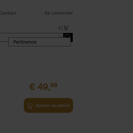
Contact
Se connecter
0
Pertinence
€
49,
99
Ajouter au panier