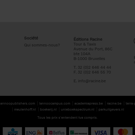
Société
Éditions Racine
Tour & Taxis
Qui sommes-nous?
Avenue du Port, 86C
bte 104A
B-1000 Bruxelles
T. 32 (0)2 646 44 44
F. 32 (0)2 646 55 70
E.
info@racine.be
lannoopublishers.com
lannoocampus.com
academiapress.be
racine.be
terra
meulenhoff.nl
boekerij.nl
unieboekspectrum.nl
parkuitgevers.nl
Tous les prix s’entendent tva compris.