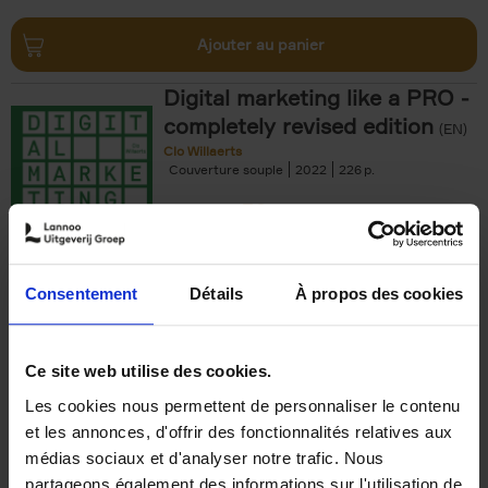
Ajouter au panier
Digital marketing like a PRO -
completely revised edition
(EN)
Clo Willaerts
Couverture souple
2022
226
€
35,
50
Consentement
Détails
À propos des cookies
Ajouter au panier
Ce site web utilise des cookies.
Les cookies nous permettent de personnaliser le contenu
The Offer You Can't
et les annonces, d'offrir des fonctionnalités relatives aux
Refuse
(EN)
médias sociaux et d'analyser notre trafic. Nous
Steven Van Belleghem
partageons également des informations sur l'utilisation de
Couverture souple
2020
256