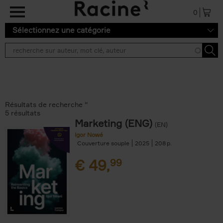
Aller au contenu principal
0
Sélectionnez une catégorie
Résultats de recherche ''
5 résultats
Marketing (ENG)
(EN)
Igor Nowé
Couverture souple
2025
208
€
49,
99