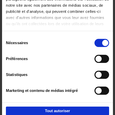
notre site avec nos partenaires de médias sociaux, de
€
37,
50
publicité et d'analyse, qui peuvent combiner celles-ci
avec d'autres informations que vous leur avez fournies
ou qu'ils ont collectées lors de votre utilisation de leurs
services.
Sélection
Nécessaires
du
Ajouter au panier
consentement
Building Bonds = Building
Préférences
Business
(EN)
Jochen Roef
Jozefien De Feyter
Carolien Boom
Couverture souple
2025
200
Statistiques
€
29,
99
Marketing et contenu de médias intégré
Tout autoriser