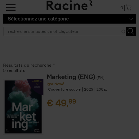
Aller au contenu principal
0
Sélectionnez une catégorie
Résultats de recherche ''
5 résultats
Marketing (ENG)
(EN)
Igor Nowé
Couverture souple
2025
208
€
49,
99