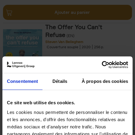
Ajouter au panier
The Offer You Can't
Refuse
(EN)
Steven Van Belleghem
Couverture souple
2020
256
€
37,
50
Consentement
Détails
À propos des cookies
Ajouter au panier
Ce site web utilise des cookies.
Les cookies nous permettent de personnaliser le contenu
Building Bonds = Building
et les annonces, d'offrir des fonctionnalités relatives aux
Business
(EN)
médias sociaux et d'analyser notre trafic. Nous
Jochen Roef
Jozefien De Feyter
Carolien Boom
partageons également des informations sur l'utilisation de
Couverture souple
2025
200