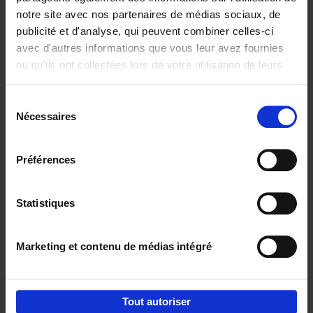
notre site avec nos partenaires de médias sociaux, de
€
29,
99
publicité et d'analyse, qui peuvent combiner celles-ci
avec d'autres informations que vous leur avez fournies
ou qu'ils ont collectées lors de votre utilisation de leurs
services.
Sélection
Nécessaires
du
Ajouter au panier
consentement
Digital marketing like a PRO -
Préférences
completely revised edition
(EN)
Clo Willaerts
Couverture souple
2022
226
Statistiques
€
35,
50
Marketing et contenu de médias intégré
Tout autoriser