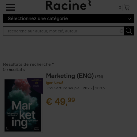
Aller au contenu principal
0
Sélectionnez une catégorie
Résultats de recherche ''
5 résultats
Marketing (ENG)
(EN)
Igor Nowé
Couverture souple
2025
208
€
49,
99