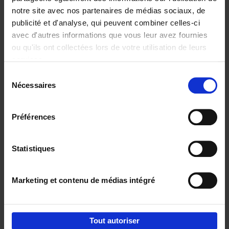
notre site avec nos partenaires de médias sociaux, de
€
37,
50
publicité et d'analyse, qui peuvent combiner celles-ci
avec d'autres informations que vous leur avez fournies
ou qu'ils ont collectées lors de votre utilisation de leurs
services.
Sélection
Nécessaires
du
Ajouter au panier
consentement
Building Bonds = Building
Préférences
Business
(EN)
Jochen Roef
Jozefien De Feyter
Carolien Boom
Couverture souple
2025
200
Statistiques
€
29,
99
Marketing et contenu de médias intégré
Tout autoriser