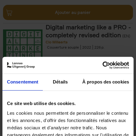
Ajouter au panier
Digital marketing like a PRO -
completely revised edition
(EN)
Clo Willaerts
Couverture souple
2022
226
€
35,
50
Consentement
Détails
À propos des cookies
Ajouter au panier
Ce site web utilise des cookies.
Les cookies nous permettent de personnaliser le contenu
The Offer You Can't
et les annonces, d'offrir des fonctionnalités relatives aux
Refuse
(EN)
médias sociaux et d'analyser notre trafic. Nous
Steven Van Belleghem
partageons également des informations sur l'utilisation de
Couverture souple
2020
256