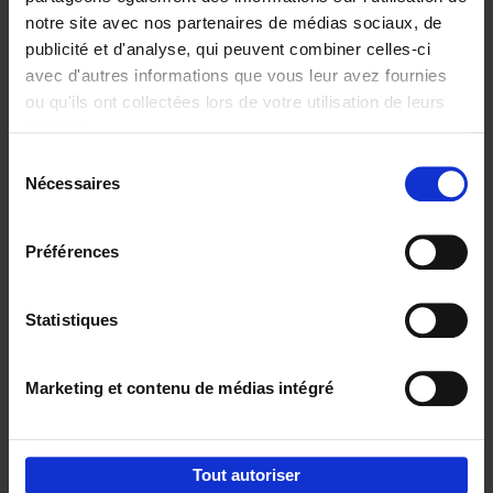
notre site avec nos partenaires de médias sociaux, de
€
37,
50
publicité et d'analyse, qui peuvent combiner celles-ci
avec d'autres informations que vous leur avez fournies
ou qu'ils ont collectées lors de votre utilisation de leurs
services.
Sélection
Nécessaires
du
Ajouter au panier
consentement
Building Bonds = Building
Préférences
Business
(EN)
Jochen Roef
Jozefien De Feyter
Carolien Boom
Couverture souple
2025
200
Statistiques
€
29,
99
Marketing et contenu de médias intégré
Tout autoriser