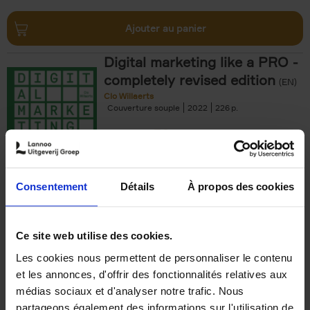
Ajouter au panier
Digital marketing like a PRO -
completely revised edition
(EN)
Clo Willaerts
Couverture souple
2022
226
€
35,
50
Consentement
Détails
À propos des cookies
Ajouter au panier
Ce site web utilise des cookies.
Les cookies nous permettent de personnaliser le contenu
The Offer You Can't
et les annonces, d'offrir des fonctionnalités relatives aux
Refuse
(EN)
médias sociaux et d'analyser notre trafic. Nous
Steven Van Belleghem
partageons également des informations sur l'utilisation de
Couverture souple
2020
256