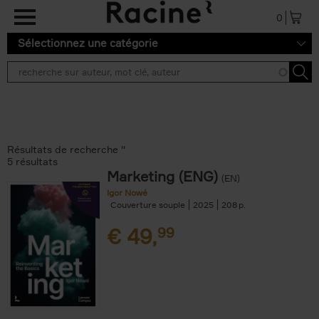
Aller au contenu principal
0
Sélectionnez une catégorie
Résultats de recherche ''
5 résultats
Marketing (ENG)
(EN)
Igor Nowé
Couverture souple
2025
208
€
49,
99