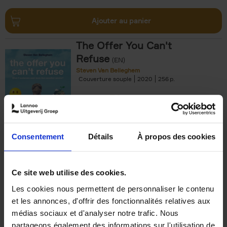
Ajouter au panier
The Offer You Can't
Refuse
(EN)
Steven Van Belleghem
Couverture souple
2020
256
€
37,
50
Consentement
Détails
À propos des cookies
Ajouter au panier
Ce site web utilise des cookies.
Les cookies nous permettent de personnaliser le contenu
Building Bonds = Building
et les annonces, d'offrir des fonctionnalités relatives aux
Business
(EN)
médias sociaux et d'analyser notre trafic. Nous
Jochen Roef
Jozefien De Feyter
Carolien Boom
partageons également des informations sur l'utilisation de
Couverture souple
2025
200