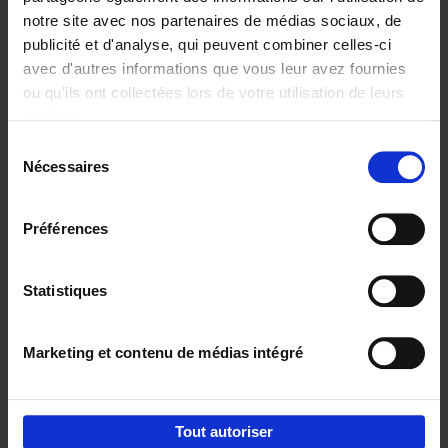
notre site avec nos partenaires de médias sociaux, de
€
29,
99
publicité et d'analyse, qui peuvent combiner celles-ci
avec d'autres informations que vous leur avez fournies
ou qu'ils ont collectées lors de votre utilisation de leurs
services.
Sélection
Nécessaires
du
Ajouter au panier
consentement
Digital marketing like a PRO -
Préférences
completely revised edition
(EN)
Clo Willaerts
Couverture souple
2022
226
Statistiques
€
35,
50
Marketing et contenu de médias intégré
Tout autoriser