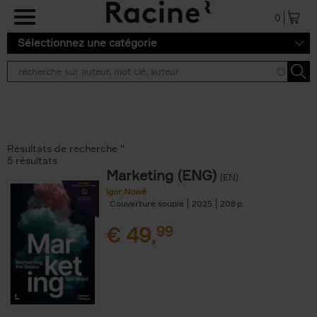
Aller au contenu principal
0
Sélectionnez une catégorie
Résultats de recherche ''
5 résultats
Marketing (ENG)
(EN)
Igor Nowé
Couverture souple
2025
208
€
49,
99