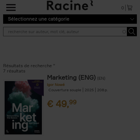
Aller au contenu principal
0
Sélectionnez une catégorie
Résultats de recherche ''
7 résultats
Marketing (ENG)
(EN)
Igor Nowé
Couverture souple
2025
208
€
49,
99