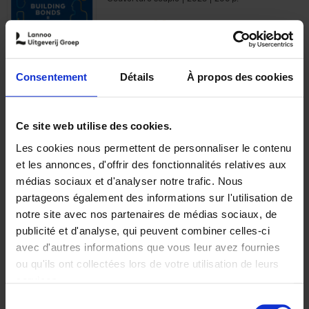
€
29,
99
Consentement
Détails
À propos des cookies
Ajouter au panier
Ce site web utilise des cookies.
Les cookies nous permettent de personnaliser le contenu
Optichannel Retail. Beyond
et les annonces, d'offrir des fonctionnalités relatives aux
the Digital Hysteria
(EN)
médias sociaux et d'analyser notre trafic. Nous
Gino Van Ossel
partageons également des informations sur l'utilisation de
Autre finition
2019
350
notre site avec nos partenaires de médias sociaux, de
€
29,
99
publicité et d'analyse, qui peuvent combiner celles-ci
avec d'autres informations que vous leur avez fournies
ou qu'ils ont collectées lors de votre utilisation de leurs
services.
Sélection