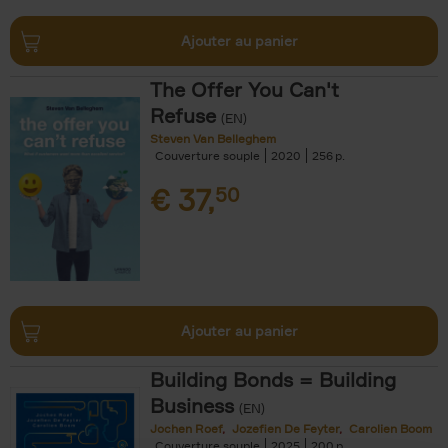
Ajouter au panier
The Offer You Can't
Refuse
(EN)
Steven Van Belleghem
Couverture souple
2020
256
€
37,
50
Ajouter au panier
Building Bonds = Building
Business
(EN)
Jochen Roef
Jozefien De Feyter
Carolien Boom
Couverture souple
2025
200