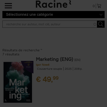
Aller au contenu principal
0
Sélectionnez une catégorie
Résultats de recherche ''
7 résultats
Marketing (ENG)
(EN)
Igor Nowé
Couverture souple
2025
208
€
49,
99