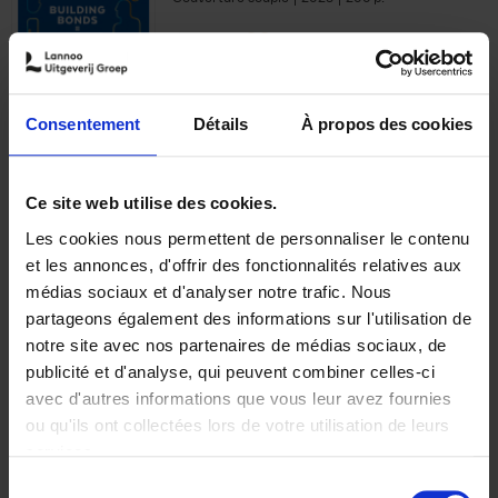
€
29,
99
Consentement
Détails
À propos des cookies
Ajouter au panier
Ce site web utilise des cookies.
Les cookies nous permettent de personnaliser le contenu
Optichannel Retail. Beyond
et les annonces, d'offrir des fonctionnalités relatives aux
the Digital Hysteria
(EN)
médias sociaux et d'analyser notre trafic. Nous
Gino Van Ossel
partageons également des informations sur l'utilisation de
Autre finition
2019
350
notre site avec nos partenaires de médias sociaux, de
€
29,
99
publicité et d'analyse, qui peuvent combiner celles-ci
avec d'autres informations que vous leur avez fournies
ou qu'ils ont collectées lors de votre utilisation de leurs
services.
Sélection