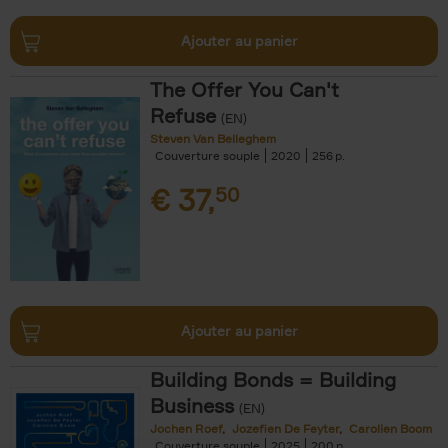
Ajouter au panier
The Offer You Can't
Refuse
(EN)
Steven Van Belleghem
Couverture souple
2020
256
€
37,
50
Ajouter au panier
Building Bonds = Building
Business
(EN)
Jochen Roef
Jozefien De Feyter
Carolien Boom
Couverture souple
2025
200