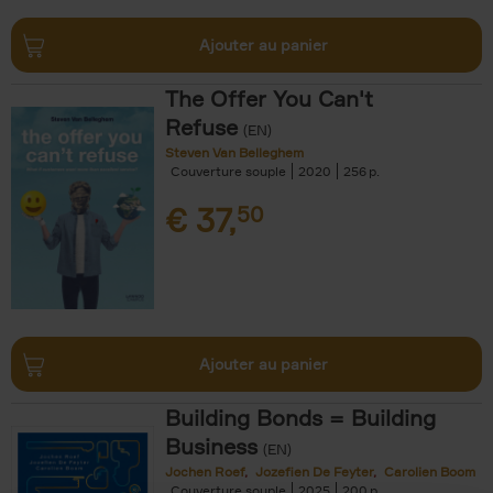
Ajouter au panier
The Offer You Can't
Refuse
(EN)
Steven Van Belleghem
Couverture souple
2020
256
€
37,
50
Ajouter au panier
Building Bonds = Building
Business
(EN)
Jochen Roef
Jozefien De Feyter
Carolien Boom
Couverture souple
2025
200