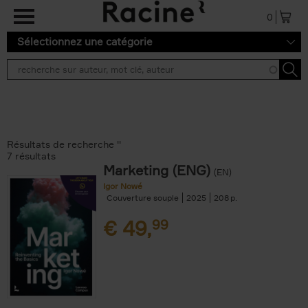
Aller au contenu principal
0
Sélectionnez une catégorie
Résultats de recherche ''
7 résultats
Marketing (ENG)
(EN)
Igor Nowé
Couverture souple
2025
208
€
49,
99