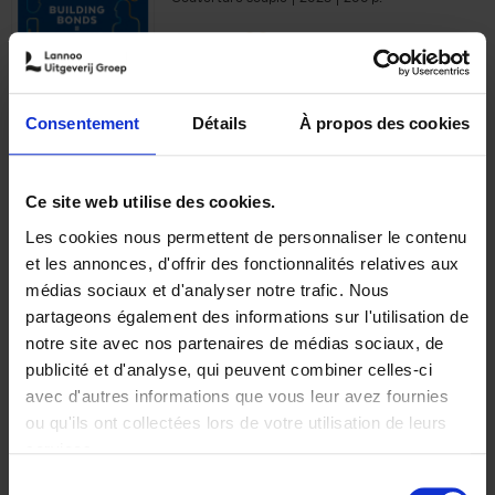
€
29,
99
Consentement
Détails
À propos des cookies
Ajouter au panier
Ce site web utilise des cookies.
Les cookies nous permettent de personnaliser le contenu
Optichannel Retail. Beyond
et les annonces, d'offrir des fonctionnalités relatives aux
the Digital Hysteria
(EN)
médias sociaux et d'analyser notre trafic. Nous
Gino Van Ossel
partageons également des informations sur l'utilisation de
Autre finition
2019
350
notre site avec nos partenaires de médias sociaux, de
€
29,
99
publicité et d'analyse, qui peuvent combiner celles-ci
avec d'autres informations que vous leur avez fournies
ou qu'ils ont collectées lors de votre utilisation de leurs
services.
Sélection