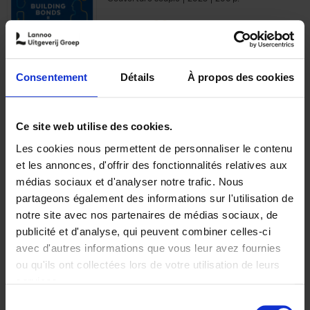
€
29,
99
Consentement
Détails
À propos des cookies
Ajouter au panier
Ce site web utilise des cookies.
Les cookies nous permettent de personnaliser le contenu
Optichannel Retail. Beyond
et les annonces, d'offrir des fonctionnalités relatives aux
the Digital Hysteria
(EN)
médias sociaux et d'analyser notre trafic. Nous
Gino Van Ossel
partageons également des informations sur l'utilisation de
Autre finition
2019
350
notre site avec nos partenaires de médias sociaux, de
€
29,
99
publicité et d'analyse, qui peuvent combiner celles-ci
avec d'autres informations que vous leur avez fournies
ou qu'ils ont collectées lors de votre utilisation de leurs
services.
Sélection