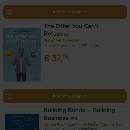
Ajouter au panier
The Offer You Can't
Refuse
(EN)
Steven Van Belleghem
Couverture souple
2020
256
€
37,
50
Ajouter au panier
Building Bonds = Building
Business
(EN)
Jochen Roef
Jozefien De Feyter
Carolien Boom
Couverture souple
2025
200