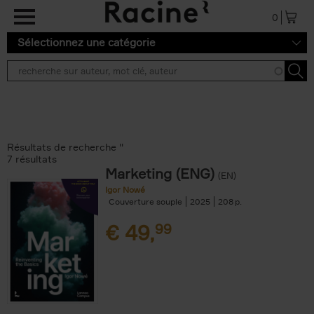
Aller au contenu principal
0
Sélectionnez une catégorie
Résultats de recherche ''
7 résultats
Marketing (ENG)
(EN)
Igor Nowé
Couverture souple
2025
208
€
49,
99