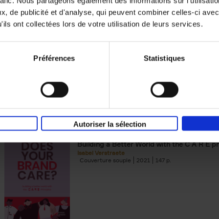
rafic. Nous partageons également des informations sur l'utilisati
, de publicité et d'analyse, qui peuvent combiner celles-ci avec
Digital marketing like a PRO -
ils ont collectées lors de votre utilisation de leurs services.
completely revised edition
(EN)
Prepare. Run. Optimize.
Clo Willaerts
Préférences
Statistiques
Couverture souple
2022
226
Autoriser la sélection
Does Your Brand Care?
(EN)
Building a Better World with the C A R E pr
Isabel Verstraete
Couverture souple
2021
147