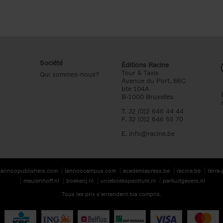
Société
Éditions Racine
Tour & Taxis
Qui sommes-nous?
Avenue du Port, 86C
bte 104A
B-1000 Bruxelles
T. 32 (0)2 646 44 44
F. 32 (0)2 646 55 70
E.
info@racine.be
lannoopublishers.com
lannoocampus.com
academiapress.be
racine.be
terra
meulenhoff.nl
boekerij.nl
unieboekspectrum.nl
parkuitgevers.nl
Tous les prix s’entendent tva compris.