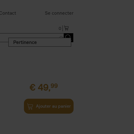
Contact
Se connecter
0
Pertinence
€
49,
99
Ajouter au panier