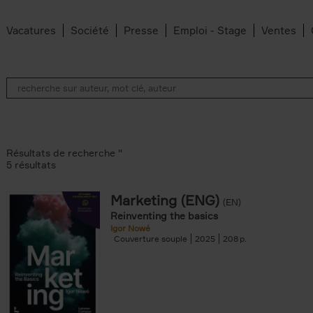
Vacatures
Société
Presse
Emploi - Stage
Ventes
Résultats de recherche ''
5 résultats
Marketing (ENG)
(EN)
lter
Reinventing the basics
Igor Nowé
Couverture souple
2025
208
te filter
r
Feyter filter
an Belleghem filter