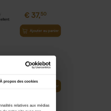
€
37,
50
)
ellent
Ajouter au panier
iness
€
29,
99
(EN)
tal world
À propos des cookies
Ajouter au panier
nnalités relatives aux médias