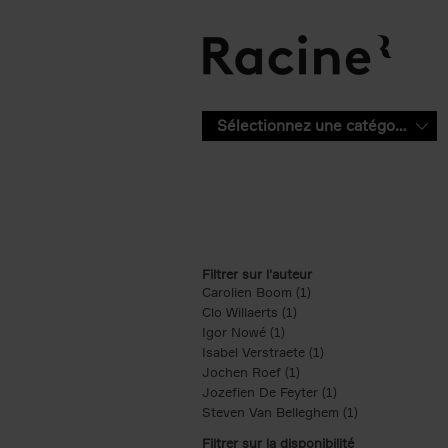
Aller au contenu principal
Sélectionnez une catégorie
Filtrer sur l'auteur
Carolien Boom (1)
Apply Carolien Boom fi
Clo Willaerts (1)
Apply Clo Willaerts filter
Igor Nowé (1)
Apply Igor Nowé filter
Isabel Verstraete (1)
Apply Isabel Verstrae
Jochen Roef (1)
Apply Jochen Roef filte
Jozefien De Feyter (1)
Apply Jozefien De 
Steven Van Belleghem (1)
Apply Steven V
Filtrer sur la disponibilité