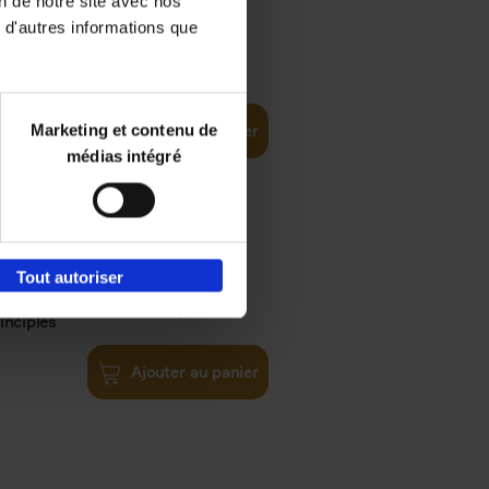
on de notre site avec nos
 d'autres informations que
€
35,
50
Marketing et contenu de
Ajouter au panier
médias intégré
Tout autoriser
€
34,
99
inciples
Ajouter au panier