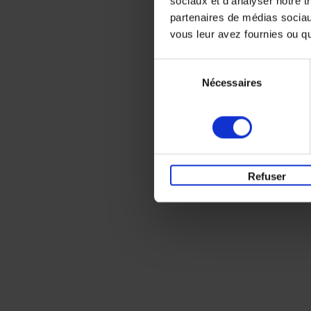
sociaux et d'analyser notre t
partenaires de médias sociaux
vous leur avez fournies ou qu'
Sélection
Nécessaires
du
consentement
Refuser