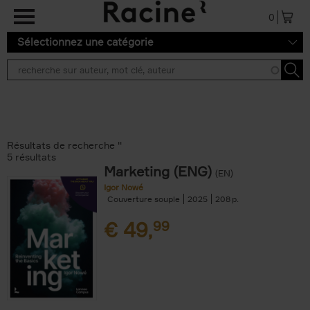
Aller au contenu principal
0
Sélectionnez une catégorie
Résultats de recherche ''
5 résultats
Marketing (ENG)
(EN)
Igor Nowé
Couverture souple
2025
208
€
49,
99