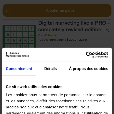
Ajouter au panier
Digital marketing like a PRO -
completely revised edition
(EN)
Clo Willaerts
Couverture souple
2022
226
€
35,
50
Consentement
Détails
À propos des cookies
Ajouter au panier
Ce site web utilise des cookies.
Les cookies nous permettent de personnaliser le contenu
The Offer You Can't
et les annonces, d'offrir des fonctionnalités relatives aux
Refuse
(EN)
médias sociaux et d'analyser notre trafic. Nous
Steven Van Belleghem
partageons également des informations sur l'utilisation de
Couverture souple
2020
256