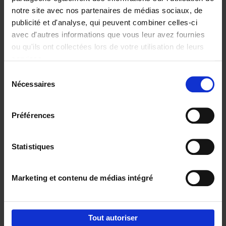
notre site avec nos partenaires de médias sociaux, de
€
37,
50
publicité et d'analyse, qui peuvent combiner celles-ci
avec d'autres informations que vous leur avez fournies
ou qu'ils ont collectées lors de votre utilisation de leurs
services.
Sélection
Nécessaires
du
Ajouter au panier
consentement
Building Bonds = Building
Préférences
Business
(EN)
Jochen Roef
Jozefien De Feyter
Carolien Boom
Couverture souple
2025
200
Statistiques
€
29,
99
Marketing et contenu de médias intégré
Tout autoriser