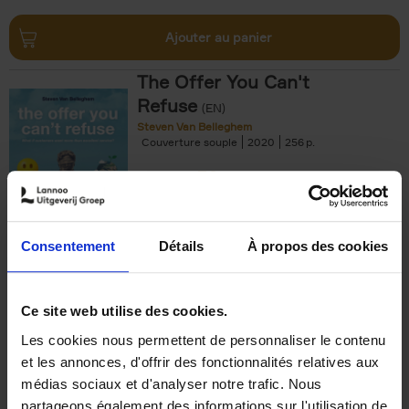
Ajouter au panier
The Offer You Can't
Refuse
(EN)
Steven Van Belleghem
Couverture souple
2020
256
€
37,
50
Consentement
Détails
À propos des cookies
Ajouter au panier
Ce site web utilise des cookies.
Les cookies nous permettent de personnaliser le contenu
Building Bonds = Building
et les annonces, d'offrir des fonctionnalités relatives aux
Business
(EN)
médias sociaux et d'analyser notre trafic. Nous
Jochen Roef
Jozefien De Feyter
Carolien Boom
partageons également des informations sur l'utilisation de
Couverture souple
2025
200