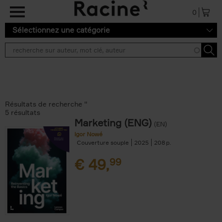
Aller au contenu principal
0
Sélectionnez une catégorie
Résultats de recherche ''
5 résultats
Marketing (ENG)
(EN)
Igor Nowé
Couverture souple
2025
208
€
49,
99