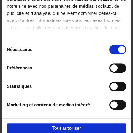
notre site avec nos partenaires de médias sociaux, de
€
29,
99
publicité et d'analyse, qui peuvent combiner celles-ci
avec d'autres informations que vous leur avez fournies
ou qu'ils ont collectées lors de votre utilisation de leurs
services.
Sélection
Nécessaires
du
Ajouter au panier
consentement
Digital marketing like a PRO -
Préférences
completely revised edition
(EN)
Clo Willaerts
Couverture souple
2022
226
Statistiques
€
35,
50
Marketing et contenu de médias intégré
Tout autoriser