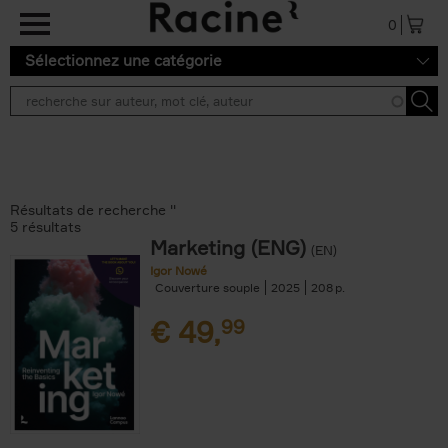
Aller au contenu principal
0
Sélectionnez une catégorie
Résultats de recherche ''
5 résultats
Marketing (ENG)
(EN)
Igor Nowé
Couverture souple
2025
208
€
49,
99