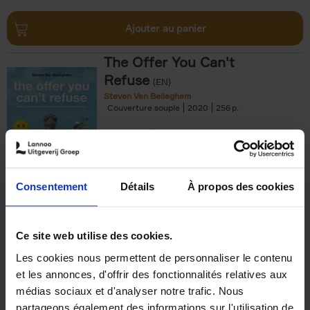
Ajouter au panier
The Offer You Can't
Refuse
(EN)
Steven Van Belleghem
Couverture souple
2020
256
€
37,
50
Consentement
Détails
À propos des cookies
Ajouter au panier
Ce site web utilise des cookies.
Les cookies nous permettent de personnaliser le contenu
Building Bonds = Building
et les annonces, d'offrir des fonctionnalités relatives aux
Business
(EN)
médias sociaux et d'analyser notre trafic. Nous
Jochen Roef
Jozefien De Feyter
Carolien Boom
partageons également des informations sur l'utilisation de
Couverture souple
2025
200