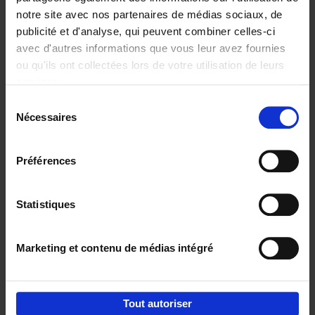
notre site avec nos partenaires de médias sociaux, de
€
29,
99
publicité et d'analyse, qui peuvent combiner celles-ci
avec d'autres informations que vous leur avez fournies
ou qu'ils ont collectées lors de votre utilisation de leurs
services.
Sélection
Nécessaires
du
Ajouter au panier
consentement
Digital marketing like a PRO -
Préférences
completely revised edition
(EN)
Clo Willaerts
Couverture souple
2022
226
Statistiques
€
35,
50
Marketing et contenu de médias intégré
Tout autoriser