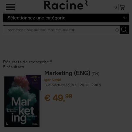
Aller au contenu principal
0
Sélectionnez une catégorie
Résultats de recherche ''
5 résultats
Marketing (ENG)
(EN)
Igor Nowé
Couverture souple
2025
208
€
49,
99