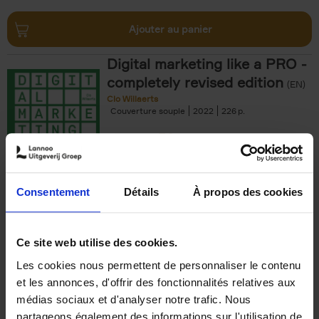
Ajouter au panier
Digital marketing like a PRO -
completely revised edition
(EN)
Clo Willaerts
Couverture souple
2022
226
€
35,
50
Consentement
Détails
À propos des cookies
Ajouter au panier
Ce site web utilise des cookies.
Les cookies nous permettent de personnaliser le contenu
The Offer You Can't
et les annonces, d'offrir des fonctionnalités relatives aux
Refuse
(EN)
médias sociaux et d'analyser notre trafic. Nous
Steven Van Belleghem
partageons également des informations sur l'utilisation de
Couverture souple
2020
256