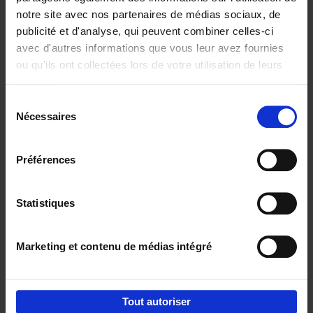
notre site avec nos partenaires de médias sociaux, de
€
37,
50
publicité et d'analyse, qui peuvent combiner celles-ci
avec d'autres informations que vous leur avez fournies
ou qu'ils ont collectées lors de votre utilisation de leurs
services.
Sélection
Nécessaires
du
Ajouter au panier
consentement
Building Bonds = Building
Préférences
Business
(EN)
Jochen Roef
Jozefien De Feyter
Carolien Boom
Couverture souple
2025
200
Statistiques
€
29,
99
Marketing et contenu de médias intégré
Tout autoriser