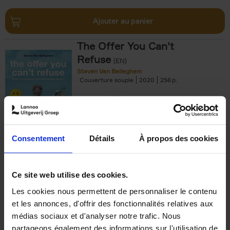
Ajouter au panier
The Offer You Can't
Refuse
(EN)
Steven Van Belleghem
Couverture souple
2020
256
€
37,
50
Consentement
Détails
À propos des cookies
Ajouter au panier
Ce site web utilise des cookies.
Les cookies nous permettent de personnaliser le contenu
Building Bonds = Building
et les annonces, d'offrir des fonctionnalités relatives aux
Business
(EN)
médias sociaux et d'analyser notre trafic. Nous
Jochen Roef
Jozefien De Feyter
Carolien Boom
partageons également des informations sur l'utilisation de
Couverture souple
2025
200