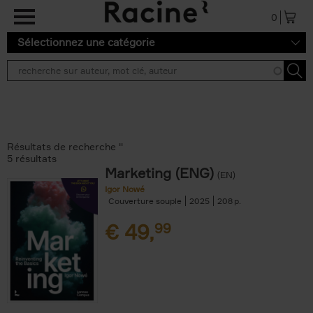
Aller au contenu principal
0
Sélectionnez une catégorie
Résultats de recherche ''
5 résultats
Marketing (ENG)
(EN)
Igor Nowé
Couverture souple
2025
208
€
49,
99