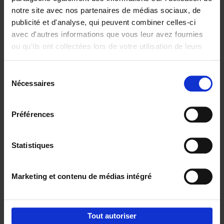
notre site avec nos partenaires de médias sociaux, de
€
29,
99
publicité et d'analyse, qui peuvent combiner celles-ci
avec d'autres informations que vous leur avez fournies
ou qu'ils ont collectées lors de votre utilisation de leurs
services.
Sélection
Nécessaires
du
Ajouter au panier
consentement
Digital marketing like a PRO -
Préférences
completely revised edition
(EN)
Clo Willaerts
Couverture souple
2022
226
Statistiques
€
35,
50
Marketing et contenu de médias intégré
Tout autoriser