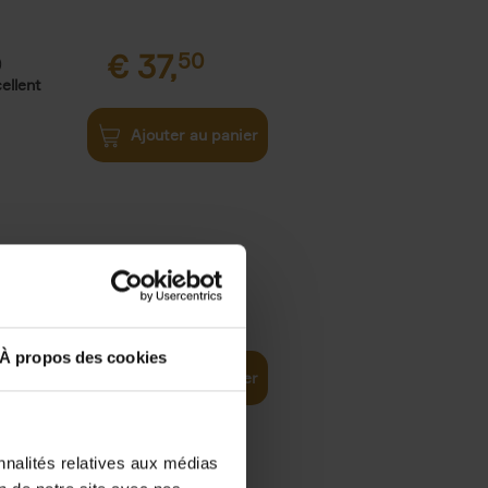
€
37,
50
)
ellent
Ajouter au panier
iness
€
29,
99
(EN)
tal world
À propos des cookies
Ajouter au panier
nnalités relatives aux médias