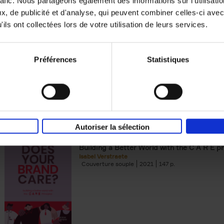
rafic. Nous partageons également des informations sur l'utilisati
, de publicité et d'analyse, qui peuvent combiner celles-ci avec
Digital marketing like a PRO -
ils ont collectées lors de votre utilisation de leurs services.
completely revised edition
(EN)
Prepare. Run. Optimize.
Clo Willaerts
Préférences
Statistiques
Couverture souple
2022
226
Autoriser la sélection
Does Your Brand Care?
(EN)
Building a Better World with the C A R E pr
Isabel Verstraete
Couverture souple
2021
147