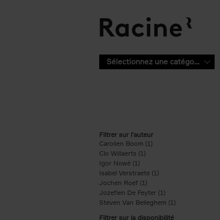
Aller au contenu principal
Sélectionnez une catégorie
Filtrer sur l'auteur
Carolien Boom (1)
Apply Carolien Boom fi
Clo Willaerts (1)
Apply Clo Willaerts filter
Igor Nowé (1)
Apply Igor Nowé filter
Isabel Verstraete (1)
Apply Isabel Verstrae
Jochen Roef (1)
Apply Jochen Roef filte
Jozefien De Feyter (1)
Apply Jozefien De 
Steven Van Belleghem (1)
Apply Steven V
Filtrer sur la disponibilité