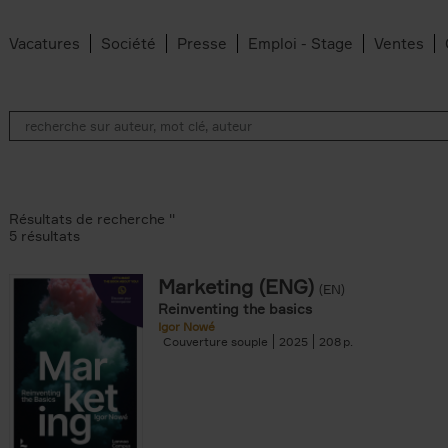
Vacatures
Société
Presse
Emploi - Stage
Ventes
Résultats de recherche ''
5 résultats
Marketing (ENG)
(EN)
lter
Reinventing the basics
Igor Nowé
Couverture souple
2025
208
te filter
r
Feyter filter
an Belleghem filter