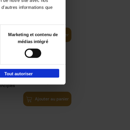
on de notre site avec nos
 d'autres informations que
€
35,
50
Marketing et contenu de
Ajouter au panier
médias intégré
Tout autoriser
€
34,
99
inciples
Ajouter au panier