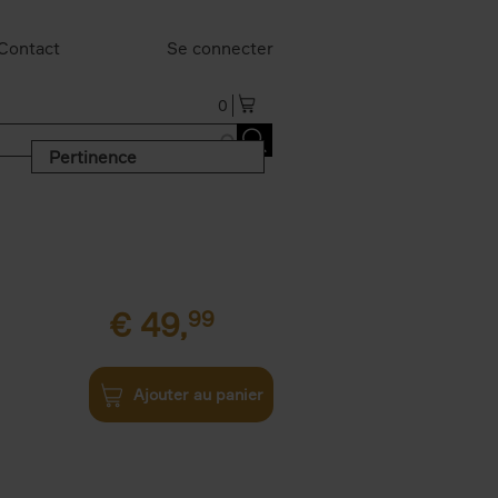
Contact
Se connecter
0
Pertinence
€
49,
99
Ajouter au panier