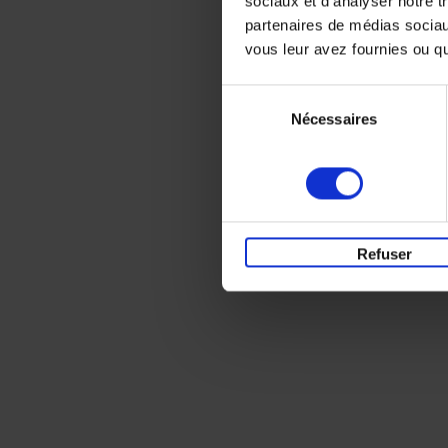
sociaux et d'analyser notre t
partenaires de médias sociaux
vous leur avez fournies ou qu'
Sélection
Nécessaires
du
consentement
Refuser