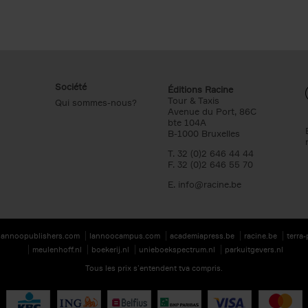
Société
Éditions Racine
Tour & Taxis
Qui sommes-nous?
Avenue du Port, 86C
bte 104A
B-1000 Bruxelles
T. 32 (0)2 646 44 44
F. 32 (0)2 646 55 70
E.
info@racine.be
lannoopublishers.com
lannoocampus.com
academiapress.be
racine.be
terra
meulenhoff.nl
boekerij.nl
unieboekspectrum.nl
parkuitgevers.nl
Tous les prix s’entendent tva compris.