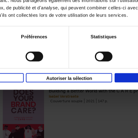
rafic. Nous partageons également des informations sur l'utilisati
, de publicité et d'analyse, qui peuvent combiner celles-ci avec
Digital marketing like a PRO -
ils ont collectées lors de votre utilisation de leurs services.
completely revised edition
(EN)
Prepare. Run. Optimize.
Clo Willaerts
Préférences
Statistiques
Couverture souple
2022
226
Autoriser la sélection
Does Your Brand Care?
(EN)
Building a Better World with the C A R E pr
Isabel Verstraete
Couverture souple
2021
147