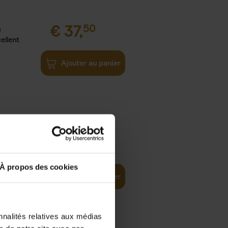
€
37,
50
)
ellent
Ajouter au panier
iness
€
29,
99
(EN)
tal world
À propos des cookies
Ajouter au panier
nnalités relatives aux médias