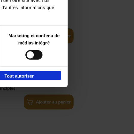
on de notre site avec nos
 d'autres informations que
€
35,
50
Marketing et contenu de
Ajouter au panier
médias intégré
Tout autoriser
€
34,
99
inciples
Ajouter au panier