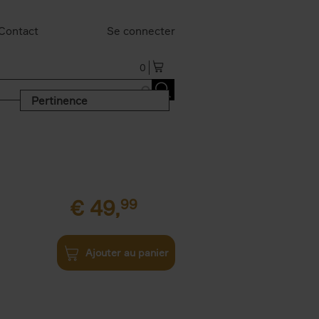
Contact
Se connecter
0
Pertinence
€
49,
99
Ajouter au panier