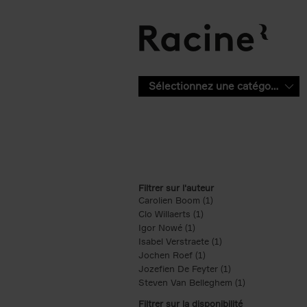
Aller au contenu principal
Sélectionnez une catégorie
Filtrer sur l'auteur
Carolien Boom (1)
Apply Carolien Boom fi
Clo Willaerts (1)
Apply Clo Willaerts filter
Igor Nowé (1)
Apply Igor Nowé filter
Isabel Verstraete (1)
Apply Isabel Verstrae
Jochen Roef (1)
Apply Jochen Roef filte
Jozefien De Feyter (1)
Apply Jozefien De 
Steven Van Belleghem (1)
Apply Steven V
Filtrer sur la disponibilité