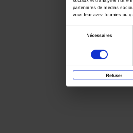
sociaux et d'analyser notre t
partenaires de médias sociaux
vous leur avez fournies ou qu'
Sélection
Nécessaires
du
consentement
Refuser