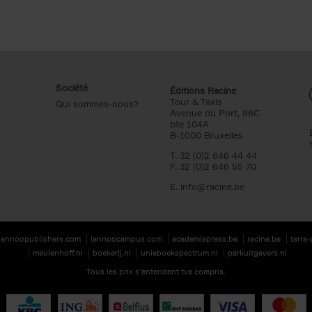
Société
Éditions Racine
Tour & Taxis
Qui sommes-nous?
Avenue du Port, 86C
bte 104A
B-1000 Bruxelles
T. 32 (0)2 646 44 44
F. 32 (0)2 646 55 70
E.
info@racine.be
lannoopublishers.com
lannoocampus.com
academiapress.be
racine.be
terra
meulenhoff.nl
boekerij.nl
unieboekspectrum.nl
parkuitgevers.nl
Tous les prix s’entendent tva compris.