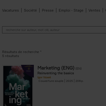
Vacatures
Société
Presse
Emploi - Stage
Ventes
Résultats de recherche ''
5 résultats
Marketing (ENG)
(EN)
lter
Reinventing the basics
Igor Nowé
Couverture souple
2025
208
te filter
r
Feyter filter
an Belleghem filter