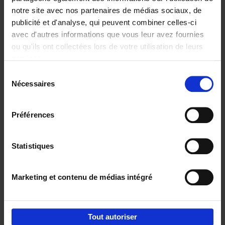
notre site avec nos partenaires de médias sociaux, de
€
29,
99
publicité et d'analyse, qui peuvent combiner celles-ci
avec d'autres informations que vous leur avez fournies
ou qu'ils ont collectées lors de votre utilisation de leurs
services.
Sélection
Nécessaires
du
Ajouter au panier
consentement
Digital marketing like a PRO -
Préférences
completely revised edition
(EN)
Clo Willaerts
Couverture souple
2022
226
Statistiques
€
35,
50
Marketing et contenu de médias intégré
Tout autoriser