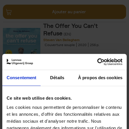
Ajouter au panier
The Offer You Can't
Refuse
(EN)
Steven Van Belleghem
Couverture souple
2020
256
€
37,
50
Consentement
Détails
À propos des cookies
Ajouter au panier
Ce site web utilise des cookies.
Les cookies nous permettent de personnaliser le contenu
Building Bonds = Building
et les annonces, d'offrir des fonctionnalités relatives aux
Business
(EN)
médias sociaux et d'analyser notre trafic. Nous
Jochen Roef
Jozefien De Feyter
Carolien Boom
partageons également des informations sur l'utilisation de
Couverture souple
2025
200