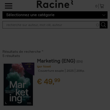
Aller au contenu principal
0
Sélectionnez une catégorie
Résultats de recherche ''
5 résultats
Marketing (ENG)
(EN)
Igor Nowé
Couverture souple
2025
208
€
49,
99