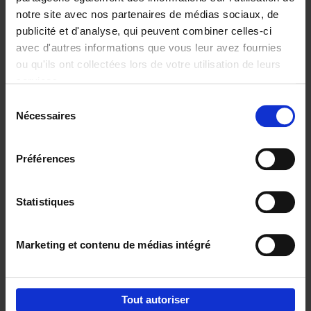
notre site avec nos partenaires de médias sociaux, de
€
29,
99
publicité et d'analyse, qui peuvent combiner celles-ci
avec d'autres informations que vous leur avez fournies
ou qu'ils ont collectées lors de votre utilisation de leurs
services.
Sélection
Nécessaires
du
Ajouter au panier
consentement
Digital marketing like a PRO -
Préférences
completely revised edition
(EN)
Clo Willaerts
Couverture souple
2022
226
Statistiques
€
35,
50
Marketing et contenu de médias intégré
Tout autoriser