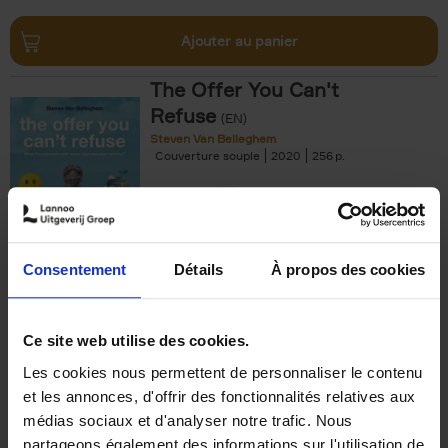
Ajouter au panier
The Offer You Can't
Refuse
(EN)
Steven Van Belleghem
Couverture souple
2020
256
€
37,
50
Consentement
Détails
À propos des cookies
Ajouter au panier
Ce site web utilise des cookies.
Les cookies nous permettent de personnaliser le contenu
Building Bonds = Building
et les annonces, d'offrir des fonctionnalités relatives aux
Business
(EN)
médias sociaux et d'analyser notre trafic. Nous
Jochen Roef
Jozefien De Feyter
Carolien Boom
partageons également des informations sur l'utilisation de
Couverture souple
2025
200