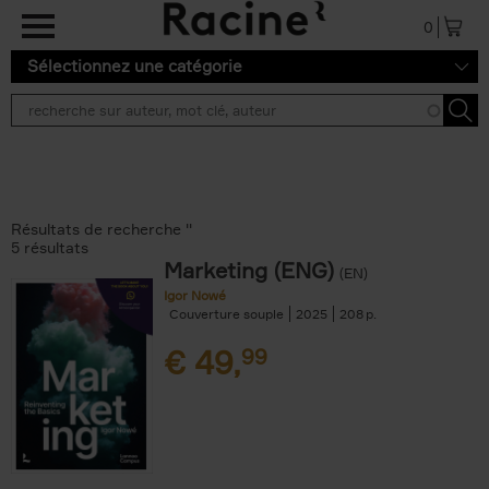
Aller au contenu principal
0
Sélectionnez une catégorie
Résultats de recherche ''
5 résultats
Marketing (ENG)
(EN)
Igor Nowé
Couverture souple
2025
208
€
49,
99