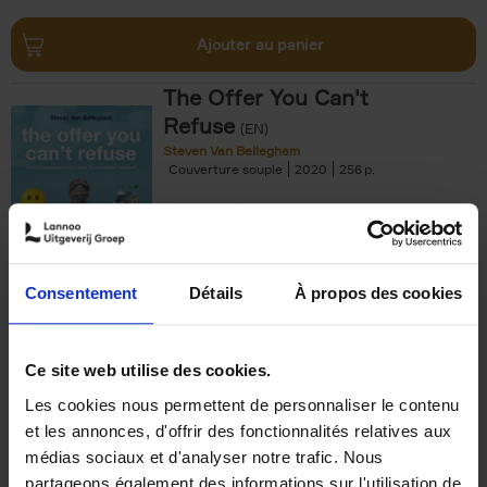
Ajouter au panier
The Offer You Can't
Refuse
(EN)
Steven Van Belleghem
Couverture souple
2020
256
€
37,
50
Consentement
Détails
À propos des cookies
Ajouter au panier
Ce site web utilise des cookies.
Les cookies nous permettent de personnaliser le contenu
Building Bonds = Building
et les annonces, d'offrir des fonctionnalités relatives aux
Business
(EN)
médias sociaux et d'analyser notre trafic. Nous
Jochen Roef
Jozefien De Feyter
Carolien Boom
partageons également des informations sur l'utilisation de
Couverture souple
2025
200