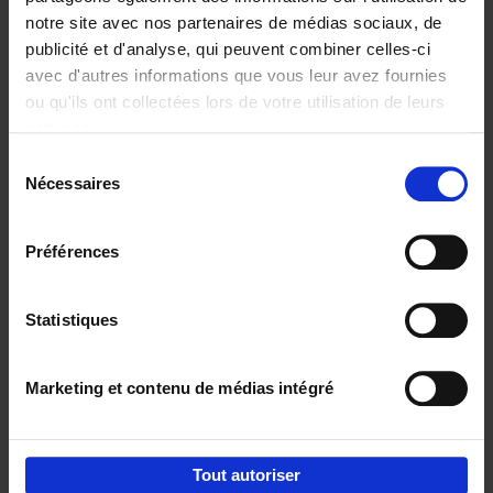
notre site avec nos partenaires de médias sociaux, de
€
29,
99
publicité et d'analyse, qui peuvent combiner celles-ci
avec d'autres informations que vous leur avez fournies
ou qu'ils ont collectées lors de votre utilisation de leurs
services.
Sélection
Nécessaires
du
Ajouter au panier
consentement
Digital marketing like a PRO -
Préférences
completely revised edition
(EN)
Clo Willaerts
Couverture souple
2022
226
Statistiques
€
35,
50
Marketing et contenu de médias intégré
Tout autoriser