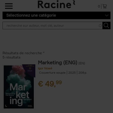
Aller au contenu principal
0
Sélectionnez une catégorie
Résultats de recherche ''
5 résultats
Marketing (ENG)
(EN)
Igor Nowé
Couverture souple
2025
208
€
49,
99