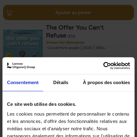
Ajouter au panier
The Offer You Can't
Refuse
(EN)
Steven Van Belleghem
Couverture souple
2020
256
€
37,
50
Consentement
Détails
À propos des cookies
Ajouter au panier
Ce site web utilise des cookies.
Les cookies nous permettent de personnaliser le contenu
Building Bonds = Building
et les annonces, d'offrir des fonctionnalités relatives aux
Business
(EN)
médias sociaux et d'analyser notre trafic. Nous
Jochen Roef
Jozefien De Feyter
Carolien Boom
partageons également des informations sur l'utilisation de
Couverture souple
2025
200