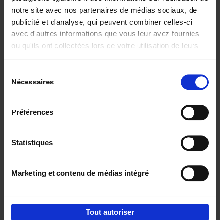
notre site avec nos partenaires de médias sociaux, de
€
29,
99
publicité et d'analyse, qui peuvent combiner celles-ci
avec d'autres informations que vous leur avez fournies
ou qu'ils ont collectées lors de votre utilisation de leurs
services.
Sélection
Nécessaires
du
Ajouter au panier
consentement
Digital marketing like a PRO -
Préférences
completely revised edition
(EN)
Clo Willaerts
Couverture souple
2022
226
Statistiques
€
35,
50
Marketing et contenu de médias intégré
Tout autoriser