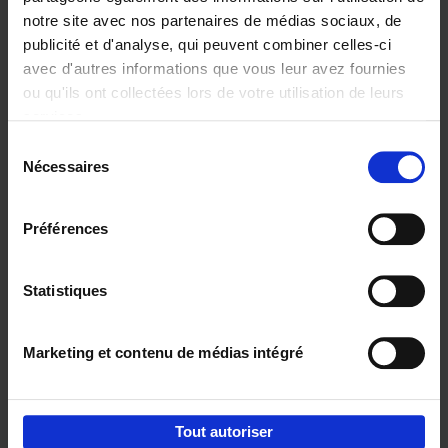
notre site avec nos partenaires de médias sociaux, de
€
29,
99
publicité et d'analyse, qui peuvent combiner celles-ci
avec d'autres informations que vous leur avez fournies
ou qu'ils ont collectées lors de votre utilisation de leurs
services.
Sélection
Nécessaires
du
Ajouter au panier
consentement
Digital marketing like a PRO -
Préférences
completely revised edition
(EN)
Clo Willaerts
Couverture souple
2022
226
Statistiques
€
35,
50
Marketing et contenu de médias intégré
Tout autoriser