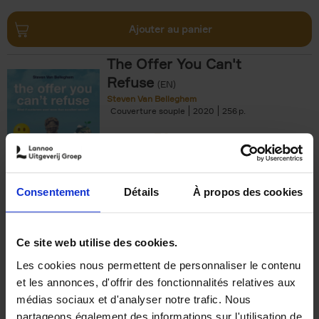
Ajouter au panier
The Offer You Can't
Refuse
(EN)
Steven Van Belleghem
Couverture souple
2020
256
€
37,
50
Consentement
Détails
À propos des cookies
Ajouter au panier
Ce site web utilise des cookies.
Les cookies nous permettent de personnaliser le contenu
Building Bonds = Building
et les annonces, d'offrir des fonctionnalités relatives aux
Business
(EN)
médias sociaux et d'analyser notre trafic. Nous
Jochen Roef
Jozefien De Feyter
Carolien Boom
partageons également des informations sur l'utilisation de
Couverture souple
2025
200