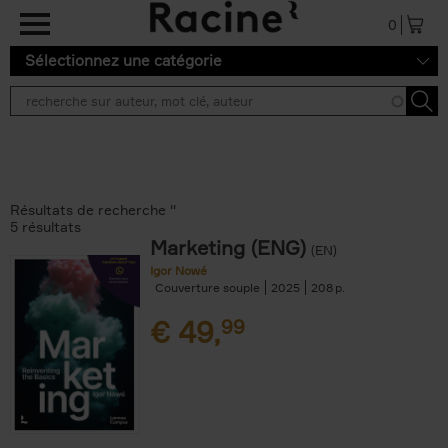
Aller au contenu principal
0
Sélectionnez une catégorie
Résultats de recherche ''
5 résultats
Marketing (ENG)
(EN)
Igor Nowé
Couverture souple
2025
208
€
49,
99