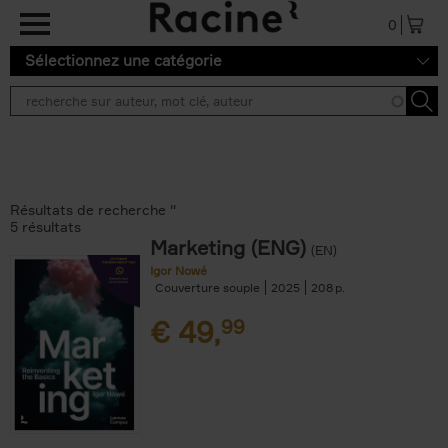
Aller au contenu principal
0
Sélectionnez une catégorie
Résultats de recherche ''
5 résultats
Marketing (ENG)
(EN)
Igor Nowé
Couverture souple
2025
208
€
49,
99