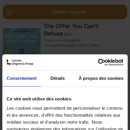
Ajouter au panier
The Offer You Can't
Refuse
(EN)
Steven Van Belleghem
Couverture souple
2020
256
€
37,
50
Consentement
Détails
À propos des cookies
Ajouter au panier
Ce site web utilise des cookies.
Les cookies nous permettent de personnaliser le contenu
Building Bonds = Building
et les annonces, d'offrir des fonctionnalités relatives aux
Business
(EN)
médias sociaux et d'analyser notre trafic. Nous
Jochen Roef
Jozefien De Feyter
Carolien Boom
partageons également des informations sur l'utilisation de
Couverture souple
2025
200