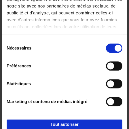
notre site avec nos partenaires de médias sociaux, de
€
29,
99
publicité et d'analyse, qui peuvent combiner celles-ci
avec d'autres informations que vous leur avez fournies
ou qu'ils ont collectées lors de votre utilisation de leurs
services.
Sélection
Nécessaires
du
Ajouter au panier
consentement
Digital marketing like a PRO -
Préférences
completely revised edition
(EN)
Clo Willaerts
Couverture souple
2022
226
Statistiques
€
35,
50
Marketing et contenu de médias intégré
Tout autoriser